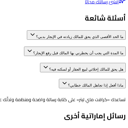
أنشئ رسالتك مجانًا
أسئلة شائعة
ما الحد الأقصى الذي يحق للمالك زيادته في الإيجار بدبي؟
ما المدة التي يجب أن يخطرني بها المالك قبل رفع الإيجار؟
هل يحق للمالك إخلائي لبيع العقار أو لسكنه فيه؟
ماذا أفعل إذا تجاهل المالك خطابي؟
تساعدك «كرافت ماي ليتر» على كتابة رسالة واضحة ومنظمة وتدلّك على
رسائل إماراتية أخرى