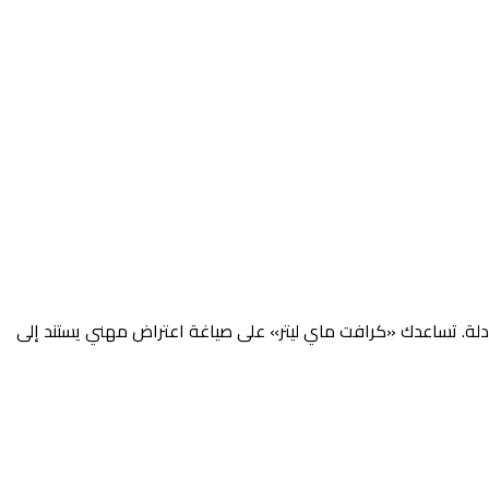
 عادلة. تساعدك «كرافت ماي ليتر» على صياغة اعتراض مهني يستند إلى