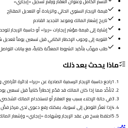
الاسم الكامل وعنوان العقار ورقم تسجيل «إيجاري»
قيمة الإيجار السنوي الحالي والزيادة أو التعديل المقترَح
تاريخ إشعار المالك وموعد التجديد القادم
إشارة إلى قيمة مؤشر إيجارات «ريرا» أو حاسبة الإيجار للوحد
التنويه إلى وجوب الإخطار الكتابي قبل تسعين يوماً لتعديل ش
طلب مهذّب بتأكيد الشروط المعدَّلة كتابةً، مع بيانات التواص
ماذا يحدث بعد ذلك
1
راجع حاسبة الإيجار الرسمية الصادرة عن «ريرا» (دائرة الأراضي والأملا
2
تأكّد مما إذا كان المالك قد قدّم إخطاراً كتابياً قبل تسعين يوم
3
في حالة الإخلاء بسبب بيع العقار أو لاستخدام المالك الشخصي أو 
4
إذا تعذّر التوصل إلى تسوية، يمكنك رفع دعوى لدى مركز فضّ ال
5
احتفظ بنسخ من عقد الإيجار وشهادة «إيجاري» وإشعار المالك