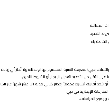
ات المماثلة
روط التجديد
ل الخاصة بك
ك بدبي) لمعرفة النسبة المسموح بها لوحدتك؛ ولا تُجاز أي زيادة إذا كان الإيجار
اً على الأقل من التجديد لتعديل الإيجار أو الشروط الأخرى.
لأحد أقاربه، يُشترط عموماً إخطار كتابي مدته اثنا عشر شهراً عبر الكاتب
منازعات الإيجارية في دبي.
 وجميع المراسلات.