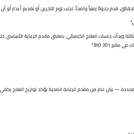
قائق. قدم جدولاً زمنياً واضحاً. تجنب لوم الآخرين أو تقديم أعذار أو أن
"
 المرحلة الثالثة وبدأت جلسات العلاج الكيميائي. بصفتي مقدم الرعاية الأسا
ر BIO 301."
حددة — بيان عام من مقدم الرعاية الصحية يؤكد تواريخ العلاج يكفي)