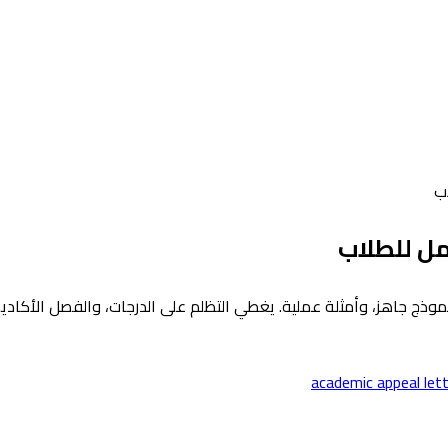
ب
مل للطلاب
ج جاهز، وأمثلة عملية. يغطي التظلم على الدرجات، والفصل الأكاديم
academic appeal let