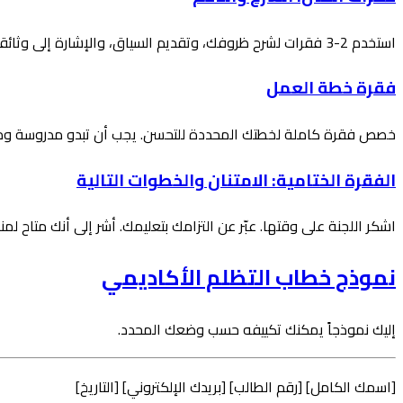
استخدم 2-3 فقرات لشرح ظروفك، وتقديم السياق، والإشارة إلى وثائقك الداعمة. نظّمها زمنياً حتى تتمكن اللجنة من متابعة الجدول الزمني بسهولة.
فقرة خطة العمل
خصص فقرة كاملة لخطتك المحددة للتحسن. يجب أن تبدو مدروسة وم
الفقرة الختامية: الامتنان والخطوات التالية
اشكر اللجنة على وقتها. عبّر عن التزامك بتعليمك. أشر إلى أنك متاح لم
نموذج خطاب التظلم الأكاديمي
إليك نموذجاً يمكنك تكييفه حسب وضعك المحدد.
[اسمك الكامل] [رقم الطالب] [بريدك الإلكتروني] [التاريخ]