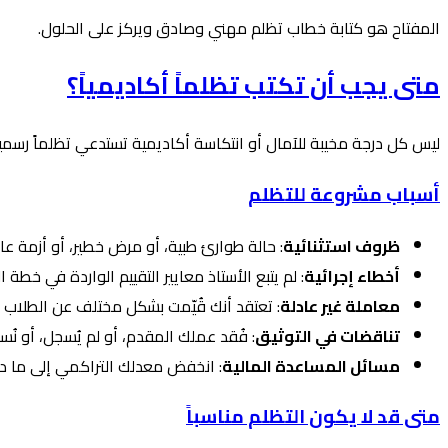
المفتاح هو كتابة خطاب تظلم مهني وصادق ويركز على الحلول.
متى يجب أن تكتب تظلماً أكاديمياً؟
ليس كل درجة مخيبة للآمال أو انتكاسة أكاديمية تستدعي تظلماً رسمياً
أسباب مشروعة للتظلم
ظروف استثنائية
: حالة طوارئ طبية، أو مرض خطير، أو أزمة عا
أخطاء إجرائية
: لم يتبع الأستاذ معايير التقييم الواردة في خ
معاملة غير عادلة
: تعتقد أنك قُيّمت بشكل مختلف عن الطلاب الآخ
تناقضات في التوثيق
: فُقد عملك المقدم، أو لم يُسجل، أو ن
مسائل المساعدة المالية
: انخفض معدلك التراكمي إلى ما د
متى قد لا يكون التظلم مناسباً