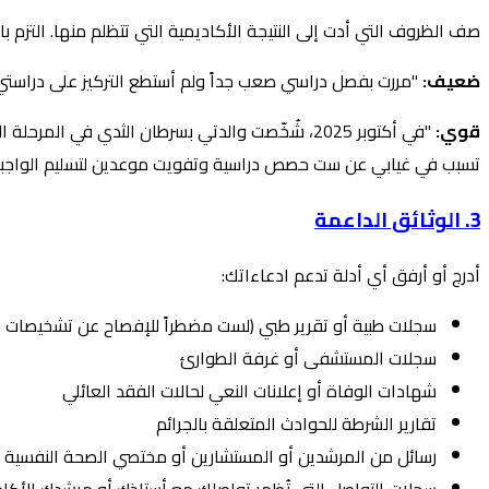
صف الظروف التي أدت إلى النتيجة الأكاديمية التي تتظلم منها. التزم بالح
ضعيف:
"مررت بفصل دراسي صعب جداً ولم أستطع التركيز على دراستي.
قوي:
"في أكتوبر 2025، شُخّصت والدتي بسرطان الثدي في
تسبب في غيابي عن ست حصص دراسية وتفويت موعدين لتسليم الواجبات في مقر
3. الوثائق الداعمة
أدرج أو أرفق أي أدلة تدعم ادعاءاتك:
سجلات طبية أو تقرير طبي (لست مضطراً للإفصاح عن تشخيصات م
سجلات المستشفى أو غرفة الطوارئ
شهادات الوفاة أو إعلانات النعي لحالات الفقد العائلي
تقارير الشرطة للحوادث المتعلقة بالجرائم
رسائل من المرشدين أو المستشارين أو مختصي الصحة النفسية