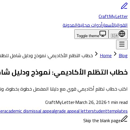
CraftMyLetter
القوالب
الأسعار
أدوات مجانية
المدونة
Toggle theme
🇸🇦
Blog
Home
خطاب التظلم الأكاديمي: نموذج ودليل شامل للطلا
خطاب التظلم الأكاديمي: نموذج ودليل شا
اكتب خطاب تظلم أكاديمي قوي مع دليلنا المفصل خطوة بخطوة، ونموذ
CraftMyLetter
·
March 26, 2026
·
1
min read
ter
academic dismissal appeal
grade appeal letter
student
templates
Skip the blank page