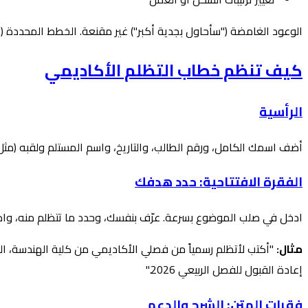
الوعود الغامضة ("سأحاول بجدية أكبر") غير مقنعة. الخطط المحددة 
كيف تنظم خطاب التظلم الأكاديمي
الرأسية
أضف اسمك الكامل، ورقم الطالب، والتاريخ، واسم المستلم ولقبه (مثل 
الفقرة الافتتاحية: حدد هدفك
ادخل في صلب الموضوع بسرعة. عرّف بنفسك، وحدد ما تتظلم منه، واذكر بإ
مثال:
إعادة القبول للفصل الربيعي 2026."
فقرات المتن: الشرح والدعم