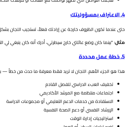
سجلات التواصل التي تُظهر تواصلك مع أستاذك أو مرشدك الأكا
4. الاعتراف بمسؤوليتك
حتى عندما تكون الظروف خارجة عن إرادتك فعلاً، تستجيب اللجان بشك
مثال:
"بينما كان وضع عائلتي خارج سيطرتي، أدرك أنه كان ينبغي لي 
5. خطة عمل محددة
هذا هو الجزء الأهم. اللجان لا تريد فقط معرفة ما حدث من خطأ — بل
تخفيف العبء الدراسي للفصل القادم
اجتماعات منتظمة مع المرشد الأكاديمي
الاستفادة من خدمات الدعم التعليمي أو مجموعات الدراسة
الإرشاد النفسي أو دعم الصحة النفسية
استراتيجيات إدارة الوقت
تغيير ترتيبات السكن أو العمل