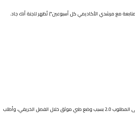
ابعة مع مرشدي الأكاديمي كل أسبوعين") تُظهر للجنة أنك جاد.
"أكتب لأتظلم رسمياً من فصلي الأكاديمي من كلية الهندسة، النافذ في ديسمبر 2025. انخفض معدلي التراكمي إلى ما دون الحد الأدنى المطلوب 2.0 بسبب وضع طبي موثق خلال الفصل الخريفي، وأطلب