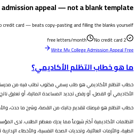
e admission appeal — not a blank template
o credit card — beats copy-pasting and filling the blanks yourself.
No credit card
2 free letters/month
Write My College Admission Appeal Free
ما هو خطاب التظلم الأكاديمي؟
خطاب التظلم الأكاديمي هو طلب رسمي مكتوب تطلب فيه من مدرستك أو 
الأكاديمي أو الفصل، أو رفض تجديد المساعدة المالية، أو تعليق ناتج 
خطاب التظلم هو فرصتك لتقديم جانبك من القصة، وشرح ما حدث، وال
التظلمات الأكاديمية أكثر شيوعاً مما يدرك معظم الطلاب. لدى المؤسسا
الطبية، والأزمات العائلية، وتحديات الصحة النفسية، والأخطاء الإدا