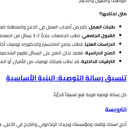
التوظيف والقبول والاختيار.
متى تحتاجها؟
طلبات العمل
: كثير من أصحاب العمل في الخليج والمنطقة العرب
القبول الجامعي
: تطلب الجامعات عادةً 2-3 رسائل من المعلمين أو المرشدين الأكاديميين
الدراسات العليا
: تتطلب برامج الماجستير والدكتوراه توصيات أكا
المنح الدراسية
: تعتمد لجان المنح على الرسائل لتقييم الشخصية
الترقيات الداخلية
: قد تطلب شركتك توصيات من الأقران أو الم
تنسيق رسالة التوصية: البنية الأساسية
كل رسالة توصية قوية تتبع تنسيقاً مُجرَّباً:
الترويسة
أدرج اسمك ولقبك ومؤسستك وبريدك الإلكتروني والتاريخ في الأعلى. هذا