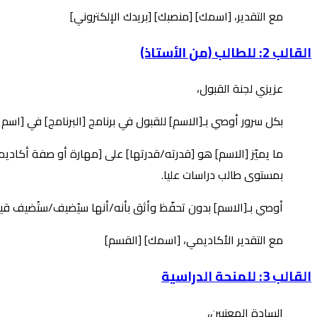
مع التقدير، [اسمك] [منصبك] [بريدك الإلكتروني]
القالب 2: للطالب (من الأستاذ)
عزيزي لجنة القبول،
بكل سرور أوصي بـ[الاسم] للقبول في برنامج [البرنامج] في [اسم 
ما يميّز [الاسم] هو [قدرته/قدرتها] على [مهارة أو صفة أكاديم
بمستوى طالب دراسات عليا.
أوصي بـ[الاسم] بدون تحفّظ وأثق بأنه/أنها سيُضيف/ستُضيف ق
مع التقدير الأكاديمي، [اسمك] [القسم]
القالب 3: للمنحة الدراسية
السادة المعنيين،