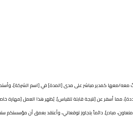
 معه/معها كمدير مباشر على مدى [المدة] في [اسم الشركة]، وأستطيع أن
، مما أسفر عن [نتيجة قابلة للقياس]. يُظهر هذا العمل [مهارة خاصة: ا
ون، مبادر]. دائماً يتجاوز توقعاتي، وأعتقد بعمق أن مؤسستكم ستس