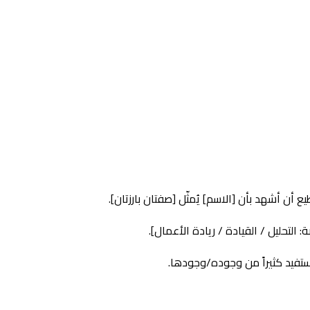
 أشهد بأن [الاسم] يُمثّل [صفتان بارزتان].
لتحليل / القيادة / ريادة الأعمال].
تفيد كثيراً من وجوده/وجودها.