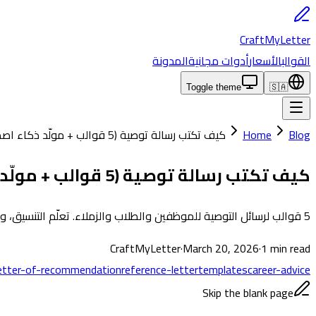
CraftMyLetter
القوالب
الأسعار
أدوات مجانية
المدونة
Toggle theme
🇸🇦
Blog
Home
كيف تكتب رسالة توصية (5 قوالب + مولّد ذكاء اصطناعي مجاني)
كيف تكتب رسالة توصية (5 قوالب + مولّد ذكاء اصطناعي مجاني)
5 قوالب لرسائل التوصية للموظفين والطلاب والزملاء. تعلّم التنسيق، وشاهد أمثلة حقيقية، وأنشئ رسالتك مجاناً بالذكاء الاصطناعي في 30 ثانية.
CraftMyLetter
·
March 20, 2026
·
1
min read
etter-of-recommendation
reference-letter
templates
career-advice
Skip the blank page