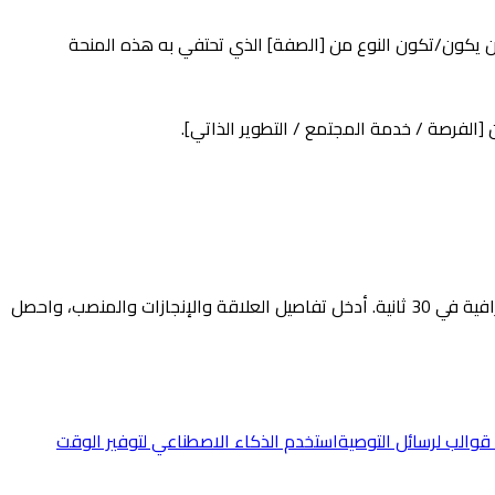
أن يكون/تكون النوع من [الصفة] الذي تحتفي به هذه المنحة
[الفرصة / خدمة المجتمع / التطوير الذاتي].
يُنشئ رسائل توصية مُخصَّصة باحترافية في 30 ثانية. أدخل تفاصيل العلاقة والإنجازات والمنصب، واحصل
استخدم الذكاء الاصطناعي لتوفير الوقت