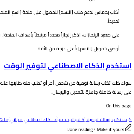
أكتب بحماس لدعم طلب [الاسم] للحصول على منحة [اسم المنحة].
تحديداً.
على صعيد الإنجازات، [ذكر إنجازاً محدداً مرتبطاً بأهداف المنح
أوصي بتمويل [الاسم] بأعلى درجة من الثقة.
استخدم الذكاء الاصطناعي لتوفير الوقت
سواء كنت تكتب رسالة توصية عن شخص آخر أو تطلب منه كتابتها عنك و
على رسالة كاملة جاهزة للتعديل والإرسال.
On this page
كيف تكتب رسالة توصية (5 قوالب + مولّد ذكاء اصطناعي مجاني)
ما ه
Done reading? Make it yours