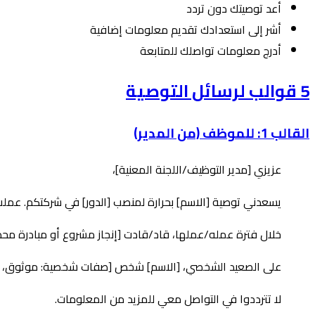
أعد توصيتك دون تردد
أشر إلى استعدادك تقديم معلومات إضافية
أدرج معلومات تواصلك للمتابعة
5 قوالب لرسائل التوصية
القالب 1: للموظف (من المدير)
عزيزي [مدير التوظيف/اللجنة المعنية]،
يسعدني توصية [الاسم] بحرارة لمنصب [الدور] في شركتكم. عملتُ
خلال فترة عمله/عملها، قاد/قادت [إنجاز مشروع أو مبادرة محددة]
على الصعيد الشخصي، [الاسم] شخص [صفات شخصية: موثوق، متعا
لا تترددوا في التواصل معي للمزيد من المعلومات.