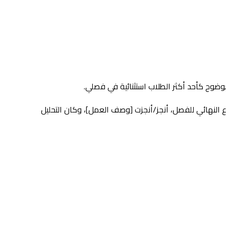
بوضوح كأحد أكثر الطلاب استثنائية في فصلي.
وع النهائي للفصل، أنجز/أنجزت [وصف العمل]، وكان التحليل