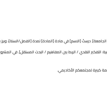
الجامعة]. درستُ [الاسم] في مادة [المادة] لمدة [الفصل/السنة]، وبرز 
ية: التفكير النقدي / الربط بين المفاهيم / البحث المستقل]. في المشر
يمة كبيرة لمجتمعكم الأكاديمي.