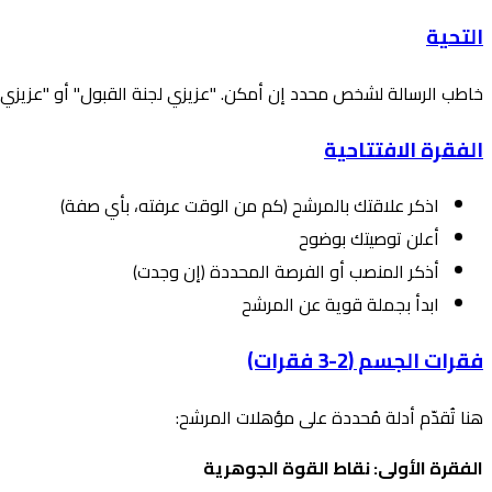
التحية
خاطب الرسالة لشخص محدد إن أمكن. "عزيزي لجنة القبول" أو "عزيزي م
الفقرة الافتتاحية
اذكر علاقتك بالمرشح (كم من الوقت عرفته، بأي صفة)
أعلن توصيتك بوضوح
أذكر المنصب أو الفرصة المحددة (إن وجدت)
ابدأ بجملة قوية عن المرشح
فقرات الجسم (2-3 فقرات)
هنا تُقدّم أدلة مُحددة على مؤهلات المرشح:
الفقرة الأولى: نقاط القوة الجوهرية