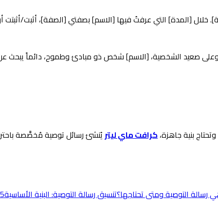
 خلال [المدة] التي عرفتُ فيها [الاسم] بصفتي [الصفة]، أثبت/أثبتت 
ة]. وعلى صعيد الشخصية، [الاسم] شخص ذو مبادئ وطموح، دائماً يبحث عن 
تحتاج بنية جاهزة،
كرافت ماي ليتر
ي رسالة التوصية ومتى تحتاجها؟
تنسيق رسالة التوصية: البنية الأساسية
5 قوالب لرسائل التوصية