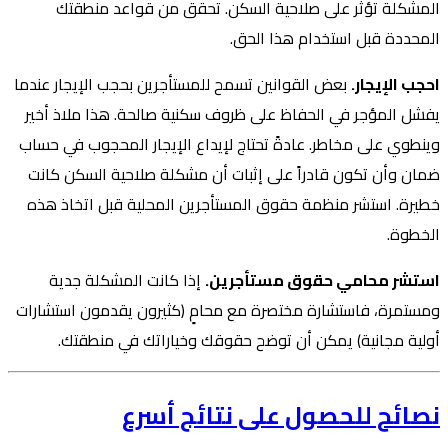
المشكلة تؤثر على صلاحية السكن. تحقق من قواعد منطقتك
المحددة قبل استخدام هذا الحق.
احجب الإيجار.
بعض القوانين تسمح للمستأجرين بحجب الإيجار عندما
يفشل المؤجر في الحفاظ على ظروف سكنية صالحة. هذا ملاذ أخير
وينطوي على مخاطر. عادةً تحتاج لإيداع الإيجار المحجوب في حساب
ضمان وأن تكون قادراً على إثبات أن مشكلة صلاحية السكن كانت
خطيرة. استشر منظمة حقوق المستأجرين المحلية قبل اتخاذ هذه
الخطوة.
استشر محامي حقوق مستأجرين.
إذا كانت المشكلة جدية
ومستمرة، فاستشارة مختصرة مع محامٍ (كثيرون يقدمون استشارات
أولية مجانية) يمكن أن توضح حقوقك وخياراتك في منطقتك.
نصائح للحصول على نتائج أسرع