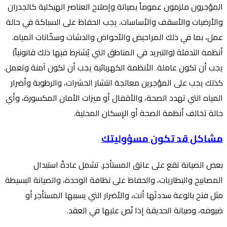
المؤجرون ملزمون عموماً بصيانة وإصلاح العناصر الهيكلية كالجدران
والأرضيات والأسقف والأساسات. يجب الحفاظ على السباكة في حالة
عمل، بما في ذلك المراحيض والأحواض والدشات وسخّانات المياه.
أنظمة التدفئة (والتبريد في المناطق التي يُشترط فيها ذلك قانونياً)
يجب أن تكون عاملة. الأنظمة الكهربائية يجب أن تكون آمنة وتعمل.
كذلك يجب على المؤجرين معالجة انتشار الحشرات، والرطوبة وأضرار
المياه التي تهدد الصحة، والأقفال أو ميزات الأمان المكسورة، وأي
حالة تخالف أنظمة الصحة أو الإسكان المحلية.
مشاكل قد تكون مسؤوليتك
بعض الصيانة تقع على عاتق المستأجر. تشمل عادةً استبدال
المصابيح والبطاريات، والحفاظ على نظافة الوحدة، والصيانة البسيطة
مثل فتح بالوعة سددتَها أنت، والأضرار التي يسببها المستأجر أو
ضيوفه، وصيانة الحديقة إذا نُص عليها في العقد.