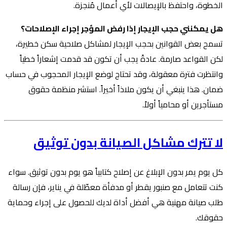
الخطوة، واحتفظ بالإيصالات لأي أعمال مُنجزة.
هل يمكنني حجب الإيجار إذا رفض المؤجر إجراء الإصلاحات؟
تسمح بعض القوانين بحجب الإيجار لمشاكل صلاحية سكن خطيرة،
لكن القواعد صارمة. عادةً يجب أن تكون قد قدمت إشعاراً خطياً
وانتظرت فترة معقولة، وقد تحتاج لوضع الإيجار المحجوب في حساب
ضمان. هذا ينبغي أن يكون ملاذاً أخيراً. استشر منظمة حقوق
مستأجرين أو محامياً أولاً.
لا تترك مشاكل الصيانة بدون توثيق
كل يوم يمر بدون الإبلاغ عن إصلاح كتابياً هو يوم بدون توثيق. سواء
كنت تتعامل مع صنبور يقطر أو مدفأة معطّلة في يناير، فإن رسالة
طلب صيانة مهنية هي أفضل أداة لديك للحصول على إجراء وحماية
حقوقك.