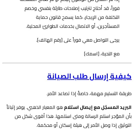
فوراً، قد أحتاج لترتيب إصلاحات طارئة بنفسي وخصم
التكلفة من الإيجار، كما يسمح قانون حماية
المستأجرين، أو الاتصال بخدمات الطوارئ المحلية.
يرجى التواصل معي فوراً على [رقم الهاتف].
مع التحية، [اسمك]
كيفية إرسال طلب الصيانة
طريقة التسليم مهمة، خاصةً إذا تصاعد الأمر.
البريد المسجّل مع إيصال استلام
هو المعيار الذهبي. يوفر إثباتاً
بأن المؤجر استلم الرسالة ومتى استلمها. هذا أقوى شكل من
التوثيق إذا وصل الأمر إلى هيئة إسكان أو محكمة.