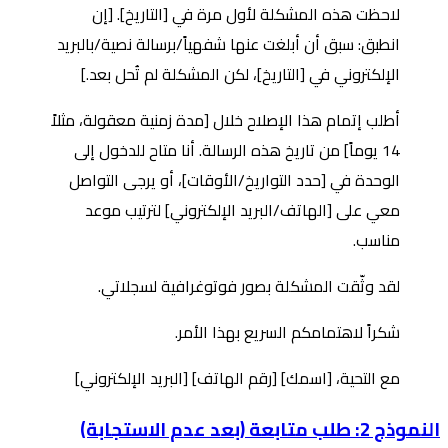
لاحظت هذه المشكلة لأول مرة في [التاريخ]. [إن
انطبق: سبق أن أبلغت عنها شفهياً/برسالة نصية/بالبريد
الإلكتروني في [التاريخ]، لكن المشكلة لم تُحل بعد.]
أطلب إتمام هذا الإصلاح خلال [مدة زمنية معقولة، مثلاً
14 يوماً] من تاريخ هذه الرسالة. أنا متاح للدخول إلى
الوحدة في [حدد التواريخ/الأوقات]، أو يرجى التواصل
معي على [الهاتف/البريد الإلكتروني] لترتيب موعد
مناسب.
لقد وثّقت المشكلة بصور فوتوغرافية لسجلاتي.
شكراً لاهتمامكم السريع بهذا الأمر.
مع التحية، [اسمك] [رقم الهاتف] [البريد الإلكتروني]
النموذج 2: طلب متابعة (بعد عدم الاستجابة)