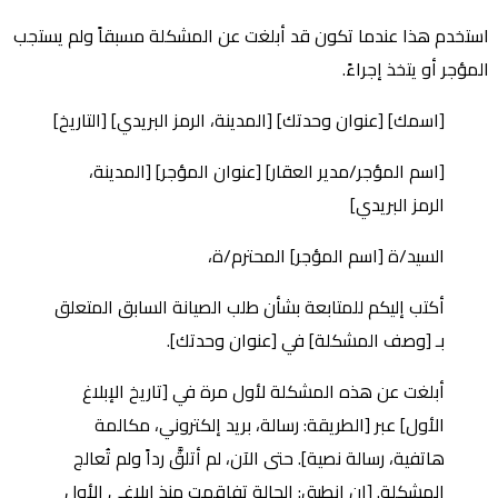
استخدم هذا عندما تكون قد أبلغت عن المشكلة مسبقاً ولم يستجب
المؤجر أو يتخذ إجراءً.
[اسمك] [عنوان وحدتك] [المدينة، الرمز البريدي] [التاريخ]
[اسم المؤجر/مدير العقار] [عنوان المؤجر] [المدينة،
الرمز البريدي]
السيد/ة [اسم المؤجر] المحترم/ة،
أكتب إليكم للمتابعة بشأن طلب الصيانة السابق المتعلق
بـ [وصف المشكلة] في [عنوان وحدتك].
أبلغت عن هذه المشكلة لأول مرة في [تاريخ الإبلاغ
الأول] عبر [الطريقة: رسالة، بريد إلكتروني، مكالمة
هاتفية، رسالة نصية]. حتى الآن، لم أتلقَّ رداً ولم تُعالج
المشكلة. [إن انطبق: الحالة تفاقمت منذ إبلاغي الأول