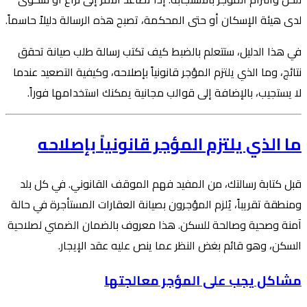
لدى هيئة الإسكان أو حتى المحكمة، تصبح هذه الرسالة دليلاً حاسماً.
في هذا الدليل، ستتعلم بالضبط كيف تكتب رسالة طلب صيانة تحقق
نتائج، وما الذي يلتزم المؤجر قانونياً بإصلاحه، وكيفية التصعيد عندما
لا يستجيب، بالإضافة إلى قوالب مجانية يمكنك استخدامها فوراً.
ما الذي يلتزم المؤجر قانونياً بإصلاحه
قبل كتابة رسالتك، من المفيد فهم الموقف القانوني. في كل بلد
ومنطقة تقريباً، يُلزم المؤجرون بصيانة العقارات المستأجرة في حالة
آمنة وصحية وصالحة للسكن. هذا معروف بالضمان الضمني لصلاحية
السكن، وهو قائم بغض النظر عما ينص عليه عقد الإيجار.
مشاكل يجب على المؤجر معالجتها