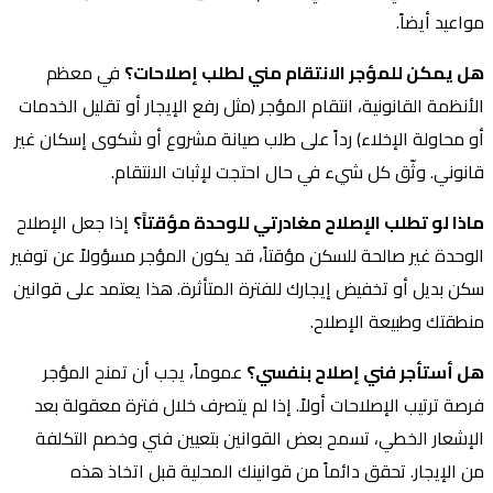
مواعيد أيضاً.
هل يمكن للمؤجر الانتقام مني لطلب إصلاحات؟
في معظم
الأنظمة القانونية، انتقام المؤجر (مثل رفع الإيجار أو تقليل الخدمات
أو محاولة الإخلاء) رداً على طلب صيانة مشروع أو شكوى إسكان غير
قانوني. وثّق كل شيء في حال احتجت لإثبات الانتقام.
ماذا لو تطلب الإصلاح مغادرتي للوحدة مؤقتاً؟
إذا جعل الإصلاح
الوحدة غير صالحة للسكن مؤقتاً، قد يكون المؤجر مسؤولاً عن توفير
سكن بديل أو تخفيض إيجارك للفترة المتأثرة. هذا يعتمد على قوانين
منطقتك وطبيعة الإصلاح.
هل أستأجر فني إصلاح بنفسي؟
عموماً، يجب أن تمنح المؤجر
فرصة ترتيب الإصلاحات أولاً. إذا لم يتصرف خلال فترة معقولة بعد
الإشعار الخطي، تسمح بعض القوانين بتعيين فني وخصم التكلفة
من الإيجار. تحقق دائماً من قوانينك المحلية قبل اتخاذ هذه