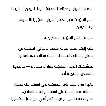
[اسمك] [عنوان وحدتك] [المدينة، الرمز البريدي] [التاريخ]
[اسم المؤجر/مدير العقار] [عنوان المؤجر] [المدينة،
الرمز البريدي]
السيد/ة [اسم المؤجر] المحترم/ة،
أكتب إليكم لطلب صيانة رسمية لوحدتي السكنية في
[عنوان وحدتك]. المشكلة التالية تتطلب اهتمامكم:
المشكلة:
[صف المشكلة بعبارات محددة — ماهيتها
وموقعها ومتى بدأت]
الأثر:
[اشرح كيف تؤثر المشكلة على استخدامك للعقار
— مثلاً: عدم القدرة على استخدام الماء الساخن،
مخاوف صحية من الرطوبة، خطر أمني من قفل مكسور]