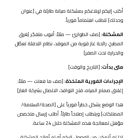
أكتب إليكم لإبلاغكم بمشكلة صيانة طارئة في [عنوان
وحدتك] تتطلب اهتماماً فورياً.
المشكلة:
[صف الطوارئ — مثلاً: أنبوب متفجّر يُغرق
المطبخ، رائحة غاز قوية من الموقد، نظام التدفئة تعطّل
والحرارة تحت الصفر]
متى بدأت:
[التاريخ والوقت]
الإجراءات الفورية المتخذة:
[صف ما فعلت — مثلاً:
إغلاق صمام المياه، فتح النوافذ، الاتصال بشركة الغاز]
هذا الوضع يشكل خطراً فورياً على [الصحة/السلامة/
الممتلكات] ويتطلب إصلاحاً طارئاً. أطلب إرسال متخصص
مؤهل لمعالجة هذه المشكلة خلال 24 ساعة.
إذا لم أتمكن من الوصول إليكم أو لم تُعالج المشكلة