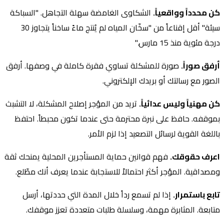
كن محدداً وواقعياً.
الشكاوى الغامضة سهلة التجاهل. "السباكة
سيئة" أقل إقناعاً من "سخّان المياه لم يُنتج ماءً ساخناً يتجاوز 30
درجة مئوية منذ 15 مارس."
أرفق صوراً.
صورة للمشكلة تساوي فقرة كاملة في وصفها. أرفق
الصور مع رسالتك أو بريدك الإلكتروني.
كن مهنياً وليس عدائياً.
تريد من المؤجر إصلاح المشكلة، لا التشبث
بموقفه. حافظ على نبرة محترمة حتى عندما تكون محبطاً. احتفظ
باللغة القوية لرسائل التصعيد إذا لزم الأمر.
اعرف حقوقك.
فهم قوانين حماية المستأجرين المحلية يمنحك ثقة
ومصداقية. المؤجر أكثر احتمالاً للاستجابة عندما يعرف أنك مطّلع.
تابع باستمرار.
إذا لم تسمع رداً خلال المدة التي حددتها، أرسل
متابعة. المثابرة مهمة، وسلسلة طلبات متعددة تعزز موقفك.