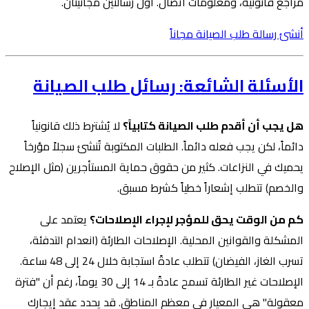
مراجع قانونية، ومعلومات اتصال. أول رسالتين مجانيتان.
أنشئ رسالة طلب الصيانة مجاناً
الأسئلة الشائعة: رسائل طلب الصيانة
هل يجب أن أقدم طلب الصيانة كتابياً؟
لا يُشترط ذلك قانونياً
دائماً، لكن يجب فعله دائماً. الطلبات المكتوبة تُنشئ سجلاً مؤرخاً
يحميك في النزاعات. كثير من حقوق حماية المستأجرين (مثل الإصلاح
والخصم) تتطلب إشعاراً خطياً كشرط مسبق.
كم من الوقت يحق للمؤجر لإجراء الإصلاحات؟
يعتمد على
المشكلة والقوانين المحلية. الإصلاحات الطارئة (انعدام التدفئة،
تسرب الغاز، الفيضان) تتطلب عادةً استجابة خلال 24 إلى 48 ساعة.
الإصلاحات غير الطارئة تسمح عادةً بـ 14 إلى 30 يوماً، رغم أن "فترة
معقولة" هي المعيار في معظم المناطق. قد يحدد عقد إيجارك