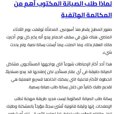
لماذا طلب الصيانة المكتوب أهم من
المكالمة الهاتفية
صنبور المطبخ يقطر منذ أسبوعين. المدفأة توقفت يوم الثلاثاء
الماضي. هناك شق في سقف الحمام يبدو أنه يكبر كل يوم. أخبرت
مالك العقار بذلك. ربما اتصلت، ربما أرسلت رسالة نصية. ولم يحدث
شيء.
هذا أحد أكثر الإحباطات شيوعاً التي يواجهها المستأجرون. مشاكل
الصيانة حقيقة في أي عقار مستأجر، لكن إصلاحها قد يبدو مستحيلاً.
الخطوة الأكثر فاعلية التي يمكنك اتخاذها لتسريع العملية هي
تقديم طلبك كتابياً من خلال رسالة طلب صيانة رسمية.
رسالة طلب الصيانة المكتوبة ليست مجرد طريقة مهذبة لطلب
الإصلاحات. إنها وثيقة قانونية تُنشئ سجلاً مؤرخاً بالمشكلة وطلبك
للحل والتزام المؤجر بالاستجابة. إذا تصاعد الأمر إلى نزاع أو شكوى