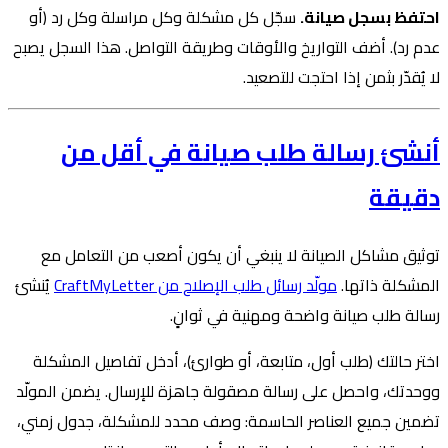
احتفظ بسجل صيانة.
سجّل كل مشكلة وكل مراسلة وكل رد (أو
عدم رد). أضف التواريخ والأوقات وطريقة التواصل. هذا السجل يصبح
لا يُقدّر بثمن إذا احتجت للتصعيد.
أنشئ رسالة طلب صيانة في أقل من
دقيقة
توثيق مشاكل الصيانة لا ينبغي أن يكون أصعب من التعامل مع
المشكلة ذاتها.
مولّد رسائل طلب الإصلاح من CraftMyLetter
يُنشئ
رسالة طلب صيانة واضحة ومهنية في ثوانٍ.
اختر حالتك (طلب أول، متابعة، أو طوارئ)، أدخل تفاصيل المشكلة
ووحدتك، واحصل على رسالة مصقولة جاهزة للإرسال. يضمن المولّد
تضمين جميع العناصر الحاسمة: وصف محدد للمشكلة، جدول زمني،