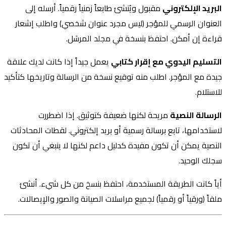
البريد الإلكتروني
مقبول ويُنشئ طابعاً زمنياً رقمياً. أرسله إلى
العنوان الرسمي للمؤجر (ليس مجرد عنوان شخصي) واطلب إشعار
قراءة إن أمكن. احتفظ بنسخة في مجلد المرسَل.
التسليم اليدوي مع إقرار كتابي
يعمل جيداً إذا كانت لديك علاقة
جيدة مع المؤجر. اطلب منه توقيع نسخة من الرسالة وتاريخها كتأكيد
للاستلام.
الرسالة النصية
مريحة لكنها ضعيفة كتوثيق. إذا اضطررت
لاستخدامها، تابع برسالة رسمية أو بريد إلكتروني. لقطات المحادثات
النصية يمكن أن تكون مفيدة كدليل داعم لكنها لا ينبغي أن تكون
سجلك الوحيد.
أياً كانت الطريقة المستخدمة، احتفظ بنسخ من كل شيء. أنشئ
ملفاً (ورقياً أو رقمياً) لجميع مراسلات الصيانة والصور والإيصالات.