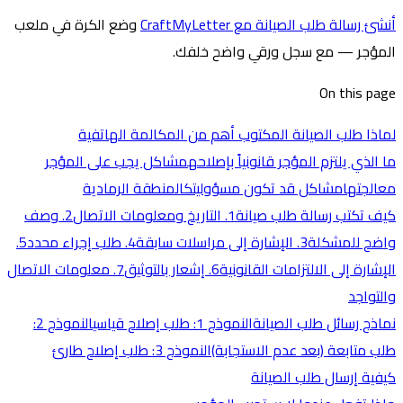
أنشئ رسالة طلب الصيانة مع CraftMyLetter
وضع الكرة في ملعب
المؤجر — مع سجل ورقي واضح خلفك.
On this page
لماذا طلب الصيانة المكتوب أهم من المكالمة الهاتفية
ما الذي يلتزم المؤجر قانونياً بإصلاحه
مشاكل يجب على المؤجر
معالجتها
مشاكل قد تكون مسؤوليتك
المنطقة الرمادية
كيف تكتب رسالة طلب صيانة
1. التاريخ ومعلومات الاتصال
2. وصف
واضح للمشكلة
3. الإشارة إلى مراسلات سابقة
4. طلب إجراء محدد
5.
الإشارة إلى الالتزامات القانونية
6. إشعار بالتوثيق
7. معلومات الاتصال
والتواجد
نماذج رسائل طلب الصيانة
النموذج 1: طلب إصلاح قياسي
النموذج 2:
طلب متابعة (بعد عدم الاستجابة)
النموذج 3: طلب إصلاح طارئ
كيفية إرسال طلب الصيانة