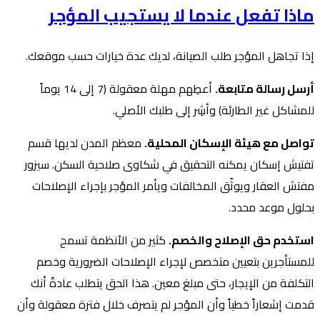
ماذا تفعل عندما لا يستجيب المؤجر
إذا تجاهل المؤجر طلب الصيانة، لديك عدة خيارات حسب موقعك.
أرسل رسالة متابعة.
أعطِهم مهلة معقولة (7 إلى 14 يوماً
للمشاكل غير الطارئة) وأشِر إلى طلبك الأصلي.
تواصل مع هيئة الإسكان المحلية.
معظم المدن لديها قسم
تفتيش إسكان يمكنه التحقيق في شكاوى صلاحية السكن. سيزور
مفتش العقار ويوثّق المخالفات ويأمر المؤجر بإجراء الإصلاحات
بحلول موعد محدد.
استخدم حق الإصلاح والخصم.
كثير من الأنظمة تسمح
للمستأجرين بتعيين متخصص لإجراء الإصلاحات الضرورية وخصم
التكلفة من الإيجار، حتى مبلغ معين. هذا الحق يتطلب عادةً أنك
قدمت إشعاراً خطياً وأن المؤجر لم يتصرف خلال فترة معقولة وأن