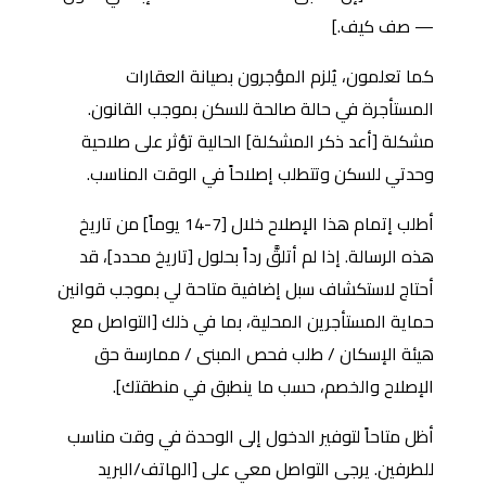
— صف كيف.]
كما تعلمون، يُلزم المؤجرون بصيانة العقارات
المستأجرة في حالة صالحة للسكن بموجب القانون.
مشكلة [أعد ذكر المشكلة] الحالية تؤثر على صلاحية
وحدتي للسكن وتتطلب إصلاحاً في الوقت المناسب.
أطلب إتمام هذا الإصلاح خلال [7-14 يوماً] من تاريخ
هذه الرسالة. إذا لم أتلقَّ رداً بحلول [تاريخ محدد]، قد
أحتاج لاستكشاف سبل إضافية متاحة لي بموجب قوانين
حماية المستأجرين المحلية، بما في ذلك [التواصل مع
هيئة الإسكان / طلب فحص المبنى / ممارسة حق
الإصلاح والخصم، حسب ما ينطبق في منطقتك].
أظل متاحاً لتوفير الدخول إلى الوحدة في وقت مناسب
للطرفين. يرجى التواصل معي على [الهاتف/البريد