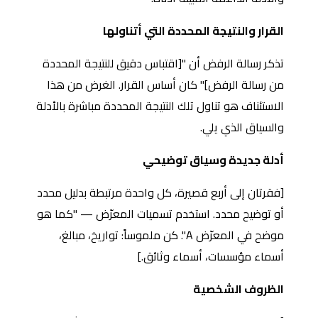
القرار والنتيجة المحددة التي أتناولها
تذكر رسالة الرفض أن "[اقتباس دقيق للنتيجة المحددة
من رسالة الرفض]" كان أساس القرار. الغرض من هذا
الاستئناف هو تناول تلك النتيجة المحددة مباشرة بالأدلة
والسياق الذي يلي.
أدلة جديدة وسياق توضيحي
[فقرتان إلى أربع قصيرة، كل واحدة مرتبطة بدليل محدد
أو توضيح محدد. استخدم تسميات المعرّض — "كما هو
موضح في المعرّض A". كن ملموساً: تواريخ، مبالغ،
أسماء مؤسسات، أسماء وثائق.]
الظروف الشخصية