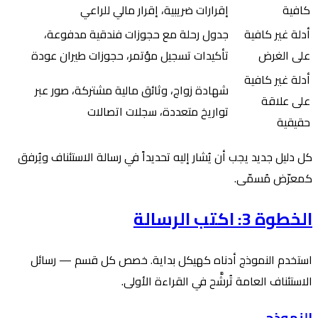
كافية
إقرارات ضريبية، إقرار مالي للراعي
أدلة غير كافية
جدول رحلة مع حجوزات فندقية مدفوعة،
على الغرض
تأكيدات تسجيل مؤتمر، حجوزات طيران عودة
أدلة غير كافية
شهادة زواج، وثائق مالية مشتركة، صور عبر
على علاقة
تواريخ متعددة، سجلات اتصالات
حقيقية
كل دليل جديد يجب أن يُشار إليه تحديداً في رسالة الاستئناف ويُرفق
كمعرّض مُسمّى.
الخطوة 3: اكتب الرسالة
استخدم النموذج أدناه كهيكل بداية. خصص كل قسم — رسائل
الاستئناف العامة تُرشَّح في القراءة الأولى.
النموذج