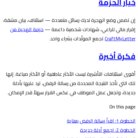
خيار الحزمة
إن تضمن وضع الهجرة لديك رسائل متعددة — استئناف، بيان مشقة،
إقرار مالي للراعي، شهادات شخصية داعمة —
حزمة الهجرة من
CraftMyLetter
تجمع المولّدات بشراء واحد.
فكرة أخيرة
أقوى استئنافات التأشيرة ليست الأكثر عاطفية أو الأكثر صياغة. إنها
تلك التي تأخذ النتيجة المحددة من رسالة الرفض، ترد عليها بأدلة
جديدة، وتجعل عمل الموظف في عكس القرار سهلاً قدر الإمكان.
On this page
الخطوة 1: اقرأ رسالة الرفض بعناية
الخطوة 2: اجمع أدلة جديدة