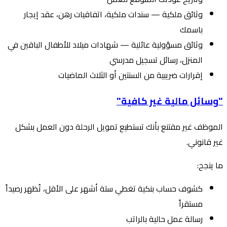
وثائق ملكية — سندات ملكية، اتفاقيات رهن، عقد إيجار
باسمك
وثائق مسؤولية عائلية — شهادات ميلاد للأطفال الباقين في
المنزل، رسائل تسجيل مدرسي
إقرارات ضريبية من السنتين أو الثلاث الماضيات
"وسائل مالية غير كافية"
الموظف غير مقتنع بأنك تستطيع تمويل الرحلة دون العمل بشكل
غير قانوني.
ما ينجح:
كشوف حساب بنكية تغطي ستة أشهر على الأقل، تُظهر رصيداً
مستقراً
رسالة عمل حالية بالراتب