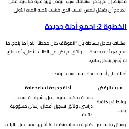
قضيتك. إن لم يذكر استئنافك سبب الرفض ويرد عليه مباشرة، فمن
المرجح أن يفشل لنفس السبب الذي فشلت لأجله المرة الأولى.
الخطوة 2: اجمع أدلة جديدة
استئناف يجادل ببساطة بأن "الموظف كان مخطئاً" نادراً ما ينجح. ما
ينجح هو أدلة جديدة — وثائق لم تكن في الطلب الأصلي، أو سياق
لم يُشرح بشكل كافٍ.
أمثلة على أدلة جديدة حسب سبب الرفض:
سبب الرفض
أدلة جديدة تساعد عادة
سندات ملكية، عقود عمل، شهادات تسجيل
روابط غير كافية
دراسي، وثائق تسجيل أعمال، رسائل مسؤولية
بالبلد
عائلية
وسائل مالية غير
كشوف حساب بنكية لـ 6 أشهر، عقد عمل بالراتب،