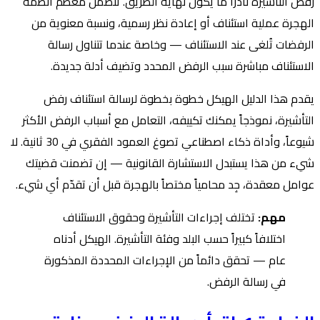
رفض التأشيرة نادراً ما يكون نهاية الطريق. تتضمن معظم أنظمة
الهجرة عملية استئناف أو إعادة نظر رسمية، ونسبة معنوية من
الرفضات تُلغى عند الاستئناف — وخاصة عندما تتناول رسالة
الاستئناف مباشرة سبب الرفض المحدد وتضيف أدلة جديدة.
يقدم هذا الدليل الهيكل خطوة بخطوة لرسالة استئناف رفض
التأشيرة، نموذجاً يمكنك تكييفه، التعامل مع أسباب الرفض الأكثر
شيوعاً، وأداة ذكاء اصطناعي تصوغ العمود الفقري في 30 ثانية. لا
شيء من هذا يستبدل الاستشارة القانونية — إن تضمنت قضيتك
عوامل معقدة، جِد محامياً مختصاً بالهجرة قبل أن تقدّم أي شيء.
مهم:
تختلف إجراءات التأشيرة وحقوق الاستئناف
اختلافاً كبيراً حسب البلد وفئة التأشيرة. الهيكل أدناه
عام — تحقق دائماً من الإجراءات المحددة المذكورة
في رسالة الرفض.