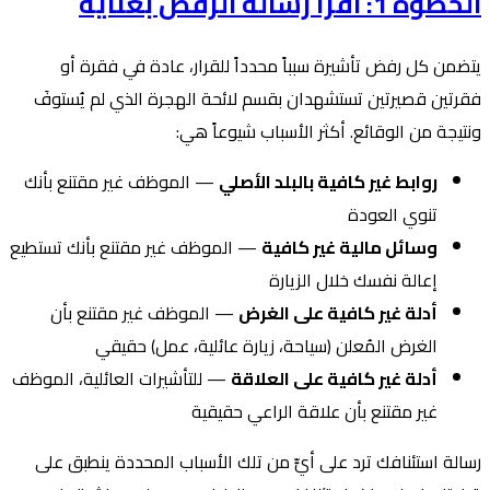
الخطوة 1: اقرأ رسالة الرفض بعناية
يتضمن كل رفض تأشيرة سبباً محدداً للقرار، عادة في فقرة أو
فقرتين قصيرتين تستشهدان بقسم لائحة الهجرة الذي لم يُستوفَ
ونتيجة من الوقائع. أكثر الأسباب شيوعاً هي:
روابط غير كافية بالبلد الأصلي
— الموظف غير مقتنع بأنك
تنوي العودة
وسائل مالية غير كافية
— الموظف غير مقتنع بأنك تستطيع
إعالة نفسك خلال الزيارة
أدلة غير كافية على الغرض
— الموظف غير مقتنع بأن
الغرض المُعلن (سياحة، زيارة عائلية، عمل) حقيقي
أدلة غير كافية على العلاقة
— للتأشيرات العائلية، الموظف
غير مقتنع بأن علاقة الراعي حقيقية
رسالة استئنافك ترد على أيٍّ من تلك الأسباب المحددة ينطبق على