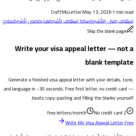
CraftMyLetter
·
May 13, 2026
·
1
min read
استئناف رفض التأشيرة
رسالة استئناف تأشيرة
هجرة
رفض تأشيرة
نماذج
Skip the blank page
Write your visa appeal letter — not a
blank template
Generate a finished visa appeal letter with your details, tone,
and language in ~30 seconds. Free first letter, no credit card —
beats copy-pasting and filling the blanks yourself.
No credit card
2 free letters/month
Write My Visa Appeal Letter Free