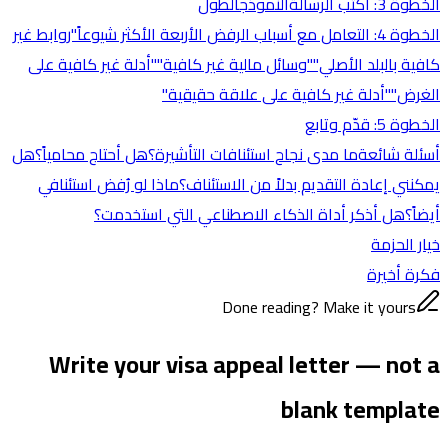
الخطوة 3: اكتب الرسالة
النموذج
الطول
الخطوة 4: التعامل مع أسباب الرفض الأربعة الأكثر شيوعاً
"روابط غير
كافية بالبلد الأصلي"
"وسائل مالية غير كافية"
"أدلة غير كافية على
الغرض"
"أدلة غير كافية على علاقة حقيقية"
الخطوة 5: قدّم وتابع
أسئلة شائعة
ما مدى نجاح استئنافات التأشيرة؟
هل أحتاج محامياً؟
هل
يمكنني إعادة التقديم بدلاً من الاستئناف؟
ماذا لو رُفض استئنافي
أيضاً؟
هل أذكر أداة الذكاء الاصطناعي التي استخدمت؟
خيار الحزمة
فكرة أخيرة
Done reading? Make it yours
Write your visa appeal letter — not a
blank template