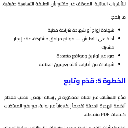
للتأشيرات العائلية، الموظف غير مقتنع بأن العلاقة الأساسية حقيقية.
ما ينجح:
شهادة زواج أو شهادة شراكة مدنية
أدلة على التعايش — فواتير مرافق مشتركة، عقد إيجار
مشترك
صور عبر تواريخ ومواقع متعددة
شهادات من أطراف ثالثة يعرفون العلاقة
الخطوة 5: قدّم وتابع
قدّم الاستئناف عبر القناة المذكورة في رسالة الرفض. تتطلب معظم
أنظمة الهجرة الحديثة تقديماً إلكترونياً عبر بوابة، مع رفع المعرّضات
كملفات PDF منفصلة.
احتفظ بإثبات التقديم. لاحظ موعد استحقاق الاستئناف بعناية؛ تفويته