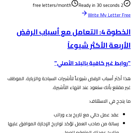
Ready in 30 seconds
2 free letters/month
Write My Letter Free
الخطوة 4: التعامل مع أسباب الرفض
الأربعة الأكثر شيوعاً
"روابط غير كافية بالبلد الأصلي"
هذا أكثر أسباب الرفض شيوعاً لتأشيرات السياحة والزيارة. الموظف
غير مقتنع بأنك ستعود عند انتهاء التأشيرة.
ما ينجح في الاستئناف:
عقد عمل حالي مع تاريخ بدء وراتب
رسالة من صاحب العمل تؤكد تواريخ الإجازة الموافق عليها
وتاريخ عودتك المتوقع للعمل