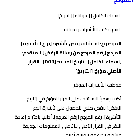
[اسمك الكامل] [عنوانك] [التاريخ]
[اسم مكتب التأشيرات وعنوانه]
الموضوع: استئناف رفض تأشيرة [نوع التأشيرة] —
المرجع [رقم المرجع من رسالة الرفض]
المتقدم:
[اسمك الكامل]
·
تاريخ الميلاد: [DOB]
·
القرار
الأصلي مؤرخ: [التاريخ]
موظف التأشيرات الموقر،
أكتب رسمياً للاستئناف على القرار المؤرخ في [تاريخ
الرفض] برفض طلبي للحصول على تأشيرة [نوع
التأشيرة]، رقم المرجع [رقم المرجع]. أطلب باحترام إعادة
النظر في القرار الأصلي بناءً على المعلومات الجديدة
والأدلة الداعمة المبينة أدناه.