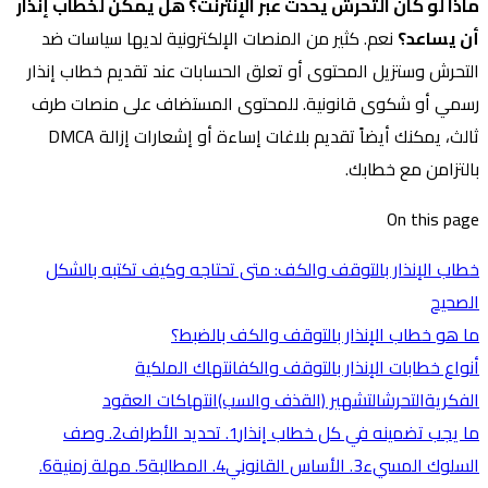
ماذا لو كان التحرش يحدث عبر الإنترنت؟ هل يمكن لخطاب إنذار
أن يساعد؟
نعم. كثير من المنصات الإلكترونية لديها سياسات ضد
التحرش وستزيل المحتوى أو تعلق الحسابات عند تقديم خطاب إنذار
رسمي أو شكوى قانونية. للمحتوى المستضاف على منصات طرف
ثالث، يمكنك أيضاً تقديم بلاغات إساءة أو إشعارات إزالة DMCA
بالتزامن مع خطابك.
On this page
خطاب الإنذار بالتوقف والكف: متى تحتاجه وكيف تكتبه بالشكل
الصحيح
ما هو خطاب الإنذار بالتوقف والكف بالضبط؟
أنواع خطابات الإنذار بالتوقف والكف
انتهاك الملكية
الفكرية
التحرش
التشهير (القذف والسب)
انتهاكات العقود
ما يجب تضمينه في كل خطاب إنذار
1. تحديد الأطراف
2. وصف
السلوك المسيء
3. الأساس القانوني
4. المطالبة
5. مهلة زمنية
6.