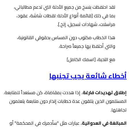
لقد احتفظت بنسخ من جميع الأدلة التي تدعم مطالباتي،
بما في ذلك [قائمة أنواع الأدلة: لقطات شاشة، عقود،
مراسلات، شهادات تسجيل، إلخ.].
هذا الخطاب مكتوب دون المساس بحقوقي القانونية،
والتي أحتفظ بها جميعاً صراحة.
مع التحية، [اسمك الكامل]
أخطاء شائعة يجب تجنبها
إطلاق تهديدات فارغة.
إذا هددت بمقاضاة، كن مستعداً للمتابعة.
المستلمون الذين يتلقون عدة خطابات إنذار دون متابعة يتعلمون
تجاهلها.
المبالغة في العدوانية.
عبارات مثل "سأدمرك في المحكمة" أو