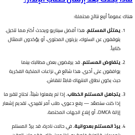
هناك عموماً أربع نتائج محتملة:
يمتثل المستلم.
هذا أفضل سيناريو ويحدث أكثر مما تتخيل.
يتوقفون عن السلوك، يزيلون المحتوى، أو يؤكدون الامتثال
كتابياً.
يتفاوض المستلم.
قد يرفضون بعض مطالبك بينما
يوافقون على أخرى. هذا شائع في نزاعات الملكية الفكرية
حيث يكون نطاق الانتهاك قابلاً للنقاش.
يتجاهل المستلم الخطاب.
إذا لم يفعلوا شيئاً، تحتاج لتقرر ما
إذا كنت ستصعّد — رفع دعوى، طلب أمر تقييدي، تقديم إشعار
إزالة DMCA، أو إبلاغ الجهات المختصة.
يردّ المستلم بعدوانية.
في حالات نادرة، قد يردّ المستلم
بتهديدات قانونية خاصة به. إذا حدث ذلك، فقد حان الوقت