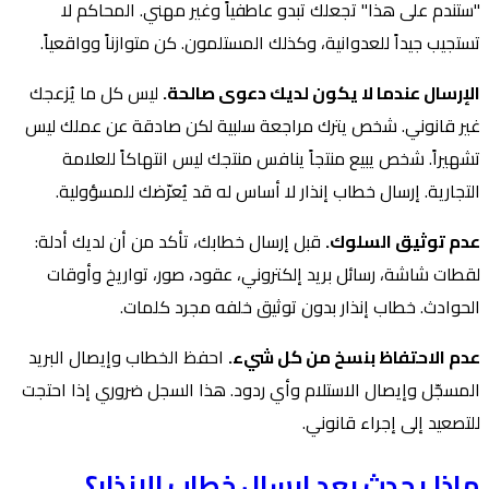
"ستندم على هذا" تجعلك تبدو عاطفياً وغير مهني. المحاكم لا
تستجيب جيداً للعدوانية، وكذلك المستلمون. كن متوازناً وواقعياً.
الإرسال عندما لا يكون لديك دعوى صالحة.
ليس كل ما يُزعجك
غير قانوني. شخص يترك مراجعة سلبية لكن صادقة عن عملك ليس
تشهيراً. شخص يبيع منتجاً ينافس منتجك ليس انتهاكاً للعلامة
التجارية. إرسال خطاب إنذار لا أساس له قد يُعرّضك للمسؤولية.
عدم توثيق السلوك.
قبل إرسال خطابك، تأكد من أن لديك أدلة:
لقطات شاشة، رسائل بريد إلكتروني، عقود، صور، تواريخ وأوقات
الحوادث. خطاب إنذار بدون توثيق خلفه مجرد كلمات.
عدم الاحتفاظ بنسخ من كل شيء.
احفظ الخطاب وإيصال البريد
المسجّل وإيصال الاستلام وأي ردود. هذا السجل ضروري إذا احتجت
للتصعيد إلى إجراء قانوني.
ماذا يحدث بعد إرسال خطاب الإنذار؟