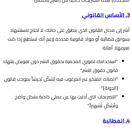
3. الأساس القانوني
أشر إلى مجال القانون الذي ينطبق على حالتك. لا تحتاج لاستشهاد
بسوابق قضائية أو مواد قانونية محددة (رغم أنك تستطيع إذا كنت
تعرفها). أمثلة:
"استخدامك لصوري المحمية بحقوق النشر دون تفويض ينتهك
قانون حقوق النشر."
"اتصالك المتكرر غير المرغوب فيه يُشكّل تحرشاً بموجب قانون
[الدولة]."
"التصريحات التي أدليت بها عن عملي كاذبة بشكل واضح
وتُشكّل تشهيراً."
4. المطالبة