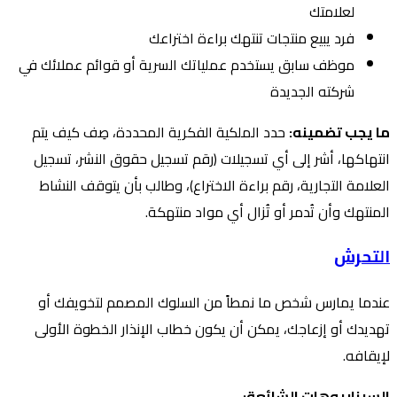
لعلامتك
فرد يبيع منتجات تنتهك براءة اختراعك
موظف سابق يستخدم عملياتك السرية أو قوائم عملائك في
شركته الجديدة
ما يجب تضمينه:
حدد الملكية الفكرية المحددة، صِف كيف يتم
انتهاكها، أشر إلى أي تسجيلات (رقم تسجيل حقوق النشر، تسجيل
العلامة التجارية، رقم براءة الاختراع)، وطالب بأن يتوقف النشاط
المنتهك وأن تُدمر أو تُزال أي مواد منتهكة.
التحرش
عندما يمارس شخص ما نمطاً من السلوك المصمم لتخويفك أو
تهديدك أو إزعاجك، يمكن أن يكون خطاب الإنذار الخطوة الأولى
لإيقافه.
السيناريوهات الشائعة: