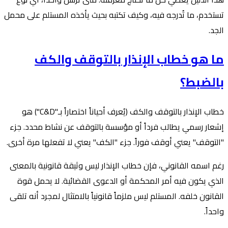
تستخدم، ما تُدرجه فيه، وكيف تكتبه بحيث يأخذه المستلم على محمل
الجد.
ما هو خطاب الإنذار بالتوقف والكف
بالضبط؟
خطاب الإنذار بالتوقف والكف (يُعرف أحياناً اختصاراً بـ"C&D") هو
إشعار رسمي يطالب فرداً أو مؤسسة بالتوقف عن نشاط محدد. جزء
"التوقف" يعني أوقف فوراً. جزء "الكف" يعني لا تفعلها مرة أخرى.
رغم اسمه القانوني، فإن خطاب الإنذار ليس وثيقة قانونية بالمعنى
الذي يكون فيه أمر المحكمة أو الدعوى القضائية. لا يحمل قوة
القانون خلفه. المستلم ليس ملزماً قانونياً بالامتثال لمجرد أنه تلقى
واحداً.