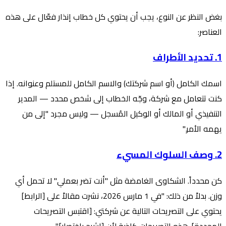
بغض النظر عن النوع، يجب أن يحتوي كل خطاب إنذار فعّال على هذه
العناصر:
1. تحديد الأطراف
اسمك الكامل (أو اسم شركتك) والاسم الكامل للمستلم وعنوانه. إذا
كنت تتعامل مع شركة، وجّه الخطاب إلى شخص محدد — المدير
التنفيذي أو المالك أو الوكيل المُسجل — وليس مجرد "إلى من
يهمه الأمر."
2. وصف السلوك المسيء
كن محدداً. الشكاوى الغامضة مثل "أنت تضر بعملي" لا تحمل أي
وزن. بدلاً من ذلك: "في 1 مارس 2026، نشرت مقالاً على [الرابط]
يحتوي على التصريحات التالية عن شركتي: [اقتبس التصريحات
المحددة]. هذه التصريحات كاذبة لأن [اشرح باختصار]."