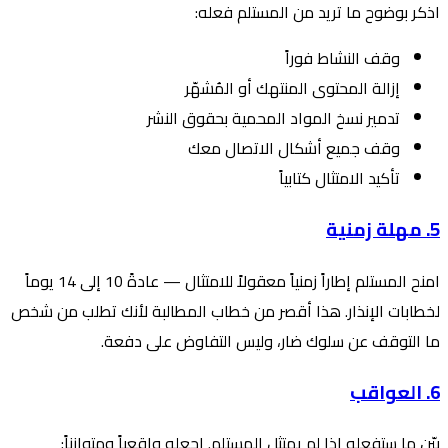
اذكر بوضوح ما تريد من المستلم فعله:
وقف النشاط فوراً
إزالة المحتوى المنتهك أو المُشهّر
تدمير نسخ المواد المحمية بحقوق النشر
وقف جميع أشكال الاتصال معك
تأكيد الامتثال كتابياً
5. مهلة زمنية
امنح المستلم إطاراً زمنياً معقولاً للامتثال — عادةً 10 إلى 14 يوماً
لخطابات الإنذار. هذا أقصر من خطاب المطالبة لأنك تطلب من شخص
ما التوقف عن سلوك ضار، وليس التفاوض على دفعة.
6. العواقب
بيّن ما ستفعله إذا لم يمتثل المستلم. اجعله واقعياً ومتوازناً: