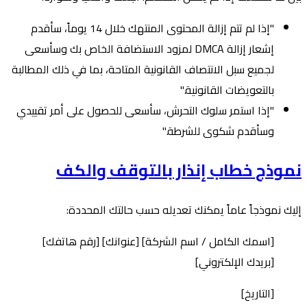
"إذا لم تتم إزالة المحتوى المنتهك خلال 14 يوماً، سأقدم
إشعار إزالة DMCA لمزود الاستضافة الخاص بك وسأسعى
لجميع سبل الانتصاف القانونية المتاحة، بما في ذلك المطالبة
بالتعويضات القانونية."
"إذا استمر سلوك التحرش، سأسعى للحصول على أمر تقييدي
وسأقدم شكوى للشرطة."
نموذج خطاب إنذار بالتوقف والكف
إليك نموذجاً عاماً يمكنك تعديله حسب حالتك المحددة:
[اسمك الكامل / اسم الشركة] [عنوانك] [رقم هاتفك]
[بريدك الإلكتروني]
[التاريخ]