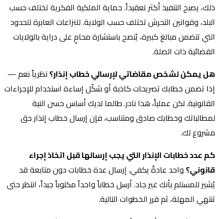
ذلك، يصبح التنفيذ أكثر تعقيداً. حماية الملكية الفكرية تختلف حسب
البلد، وقوانين التحرش تختلف حسب الولاية. للنزاعات العابرة للحدود
التي تتضمن مبالغ كبيرة، يُنصح باستشارة محامٍ على دراية بالولايات
القضائية ذات الصلة.
هل يمكن لشخص مقاضاتي لإرسالي خطاب إنذار؟
نظرياً نعم —
إذا تضمن خطابك تصريحات كاذبة أو شكّل إساءة استخدام للإجراءات
القانونية. لكن عملياً، هذا نادر. طالما لديك أساس حسن النية
لمطالباتك وخطابك صادق ومتناسب، فإن إرسال خطاب إنذار حق
مشروع لك.
كم عدد خطابات الإنذار التي يجب إرسالها قبل اتخاذ إجراء
قانوني؟
واحد عادةً يكفي. إرسال عدة خطابات دون متابعة قد
يُشير للمستلم بأنك غير جاد. أرسل خطاباً واحداً مكتوباً جيداً، انتظر حتى
تنتهي المهلة، ثم قرر الخطوات التالية.