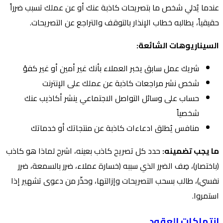
عندما يُدلي شخص ما بتصريحات كاذبة عنك أو عن عملك تسبب ضرراً
حقيقياً، يطالبه خطاب الإنذار بالتوقف والتراجع عن التصريحات.
السيناريوهات الشائعة:
شريك عمل سابق يخبر العملاء بأنك غير أمين أو غير كفؤ
شخص نشر مراجعات كاذبة عن عملك على الإنترنت
حساب على وسائل التواصل الاجتماعي ينشر أكاذيب عنك
شخصياً
منافس يُطلق ادعاءات كاذبة عن منتجاتك أو خدماتك
ما يجب تضمينه:
حدد كل تصريح كاذب بعينه، اشرح لماذا هو كاذب
(باختصار)، صِف الضرر الذي سببه (خسارة عملاء، ضرر بالسمعة، ضرر
نفسي)، طالب بسحب التصريحات وإزالتها، وحذّر من دعوى تشهير إذا
استمروا.
انتهاكات العقود