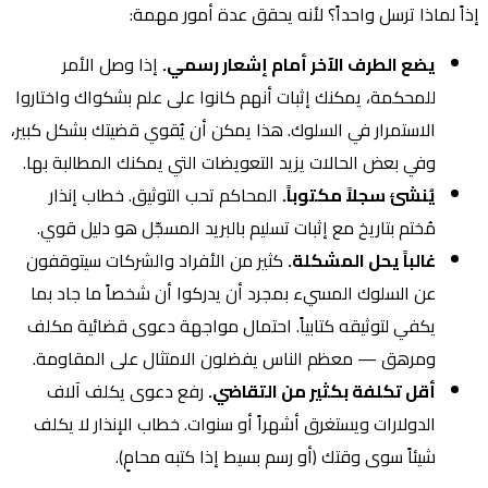
إذاً لماذا ترسل واحداً؟ لأنه يحقق عدة أمور مهمة:
يضع الطرف الآخر أمام إشعار رسمي.
إذا وصل الأمر
للمحكمة، يمكنك إثبات أنهم كانوا على علم بشكواك واختاروا
الاستمرار في السلوك. هذا يمكن أن يُقوي قضيتك بشكل كبير،
وفي بعض الحالات يزيد التعويضات التي يمكنك المطالبة بها.
يُنشئ سجلاً مكتوباً.
المحاكم تحب التوثيق. خطاب إنذار
مُختم بتاريخ مع إثبات تسليم بالبريد المسجّل هو دليل قوي.
غالباً يحل المشكلة.
كثير من الأفراد والشركات سيتوقفون
عن السلوك المسيء بمجرد أن يدركوا أن شخصاً ما جاد بما
يكفي لتوثيقه كتابياً. احتمال مواجهة دعوى قضائية مكلف
ومرهق — معظم الناس يفضلون الامتثال على المقاومة.
أقل تكلفة بكثير من التقاضي.
رفع دعوى يكلف آلاف
الدولارات ويستغرق أشهراً أو سنوات. خطاب الإنذار لا يكلف
شيئاً سوى وقتك (أو رسم بسيط إذا كتبه محامٍ).