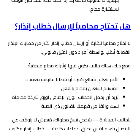
لاستشارة محامٍ.
هل تحتاج محامياً لإرسال خطاب إنذار؟
لا تحتاج محامياً لكتابة أو إرسال خطاب إنذار. كثير من خطابات الإنذار
الفعالة تُكتب بواسطة أفراد دون تمثيل قانوني.
ومع ذلك، هناك حالات يكون فيها إشراك محامٍ منطقياً:
الأمر يتعلق بمبالغ كبيرة أو قضايا قانونية معقدة
المستلم استعان بمحامٍ بالفعل
تريد أن يحمل الخطاب الوزن الإضافي لورق شركة محاماة
لست واثقاً من فهمك للقانون ذي الصلة
للحالات المباشرة — شخص نسخ محتواك، مُتحرش لا يتوقف عن
الاتصال بك، منافس يطلق ادعاءات كاذبة — خطاب إنذار مكتوب