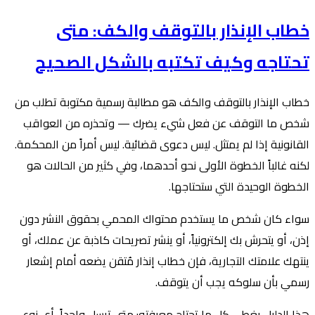
خطاب الإنذار بالتوقف والكف: متى
تحتاجه وكيف تكتبه بالشكل الصحيح
خطاب الإنذار بالتوقف والكف هو مطالبة رسمية مكتوبة تطلب من
شخص ما التوقف عن فعل شيء يضرك — وتحذره من العواقب
القانونية إذا لم يمتثل. ليس دعوى قضائية. ليس أمراً من المحكمة.
لكنه غالباً الخطوة الأولى نحو أحدهما، وفي كثير من الحالات هو
الخطوة الوحيدة التي ستحتاجها.
سواء كان شخص ما يستخدم محتواك المحمي بحقوق النشر دون
إذن، أو يتحرش بك إلكترونياً، أو ينشر تصريحات كاذبة عن عملك، أو
ينتهك علامتك التجارية، فإن خطاب إنذار مُتقن يضعه أمام إشعار
رسمي بأن سلوكه يجب أن يتوقف.
هذا الدليل يغطي كل ما تحتاج معرفته: متى ترسل واحداً، أي نوع