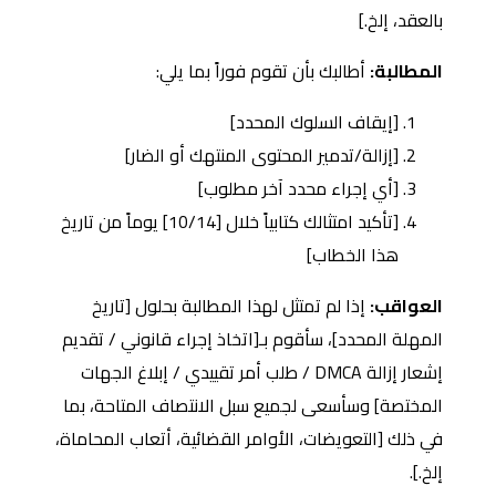
بالعقد، إلخ.]
المطالبة:
أطالبك بأن تقوم فوراً بما يلي:
[إيقاف السلوك المحدد]
[إزالة/تدمير المحتوى المنتهك أو الضار]
[أي إجراء محدد آخر مطلوب]
[تأكيد امتثالك كتابياً خلال [10/14] يوماً من تاريخ
هذا الخطاب]
العواقب:
إذا لم تمتثل لهذا المطالبة بحلول [تاريخ
المهلة المحدد]، سأقوم بـ[اتخاذ إجراء قانوني / تقديم
إشعار إزالة DMCA / طلب أمر تقييدي / إبلاغ الجهات
المختصة] وسأسعى لجميع سبل الانتصاف المتاحة، بما
في ذلك [التعويضات، الأوامر القضائية، أتعاب المحاماة،
إلخ.].