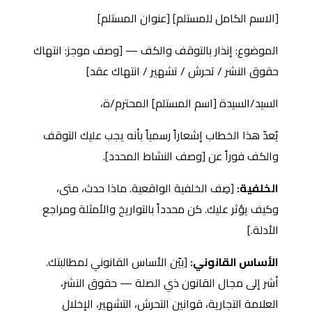
[الاسم الكامل للمستلم] [عنوان المستلم]
الموضوع: إنذار بالتوقف والكف — [وصف موجز: انتهاك
حقوق النشر / تحرش / تشهير / انتهاك عقد]
السيد/السيدة [اسم المستلم] المحترم/ة،
يُعدّ هذا الخطاب إشعاراً رسمياً بأنه يجب عليك التوقف
والكف فوراً عن [وصف النشاط المحدد].
الخلفية:
[صِف الخلفية الواقعية. ماذا حدث، متى،
وكيف يؤثر عليك. كن محدداً بالتواريخ والأمثلة ومراجع
الأدلة.]
الأساس القانوني:
[بيّن الأساس القانوني لمطالبتك.
أشر إلى مجال القانون ذي الصلة — حقوق النشر،
العلامة التجارية، قوانين التحرش، التشهير، الإخلال