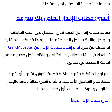
جيداً منك شخصياً غالباً يكفي لحل المشكلة.
أنشئ خطاب الإنذار الخاص بك بسرعة
صياغة خطاب إنذار من الصفر تعني الحصول على اللغة القانونية
والهيكل والنبرة بالشكل الصحيح تماماً — وهذا قد يكون مخيفاً إذا
لم تفعله من قبل.
أداة إنشاء خطابات الإنذار من CraftMyLetter
تساعدك في إنشاء خطاب إنذار احترافي ومنظم بشكل صحيح مصمم
لحالتك المحددة في دقائق.
اختر نوع المشكلة (انتهاك ملكية فكرية، تحرش، تشهير، أو انتهاك
عقد)، قدّم التفاصيل الأساسية، والأداة تُنشئ خطاباً بالنبرة والإطار
القانوني والهيكل المناسب. أول خطابين مجاناً.
أنشئ خطاب الإنذار مجاناً