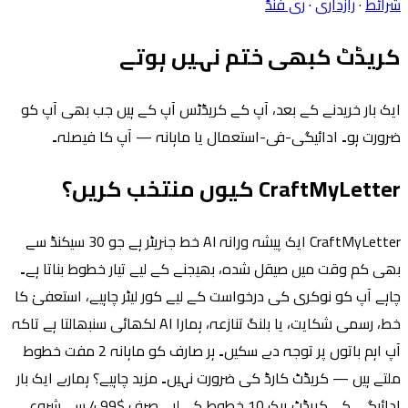
شرائط
·
رازداری
·
ری فنڈ
کریڈٹ کبھی ختم نہیں ہوتے
ایک بار خریدنے کے بعد، آپ کے کریڈٹس آپ کے ہیں جب بھی آپ کو
ضرورت ہو۔ ادائیگی-فی-استعمال یا ماہانہ — آپ کا فیصلہ۔
CraftMyLetter کیوں منتخب کریں؟
CraftMyLetter ایک پیشہ ورانہ AI خط جنریٹر ہے جو 30 سیکنڈ سے
بھی کم وقت میں صیقل شدہ، بھیجنے کے لیے تیار خطوط بناتا ہے۔
چاہے آپ کو نوکری کی درخواست کے لیے کور لیٹر چاہیے، استعفیٰ کا
خط، رسمی شکایت، یا بلنگ تنازعہ، ہمارا AI لکھائی سنبھالتا ہے تاکہ
آپ اہم باتوں پر توجہ دے سکیں۔ ہر صارف کو ماہانہ 2 مفت خطوط
ملتے ہیں — کریڈٹ کارڈ کی ضرورت نہیں۔ مزید چاہیے؟ ہمارے ایک بار
ادائیگی کے کریڈٹ پیک 10 خطوط کے لیے صرف $4.99 سے شروع