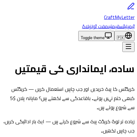
CraftMyLetter
ٹیمپلیٹس
قیمتیں
مفت ٹولز
بلاگ
Toggle theme
🇵🇰
سادہ، ایمانداری کی قیمتیں
کریڈٹس کا پیک خریدیں اور جب چاہیں استعمال کریں — کریڈٹس
کبھی ختم نہیں ہوتے۔ باقاعدگی سے لکھتے ہیں؟ ماہانہ پلان $5
سے شروع ہوتے ہیں۔
زیادہ تر لوگ کریڈٹ پیک سے شروع کرتے ہیں — ایک بار ادائیگی کریں،
جب چاہیں لکھیں۔