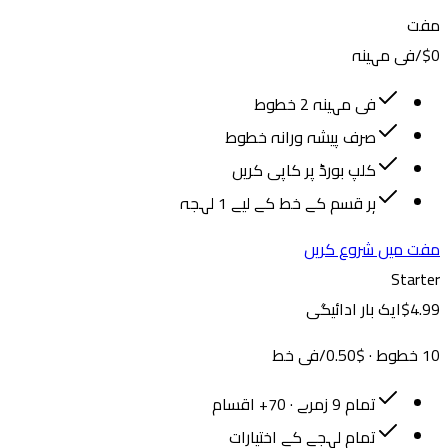
مفت
$0
/
فی مہینہ
فی مہینہ 2 خطوط
صرف پیشہ ورانہ خطوط
کلپ بورڈ پر کاپی کریں
ہر قسم کے خط کے لیے 1 لہجہ
مفت میں شروع کریں
Starter
4.99
$
ایک بار ادائیگی
10
خطوط
· $
0.50
/
فی خط
تمام 9 زمرے · 70+ اقسام
تمام لہجے کے اختیارات