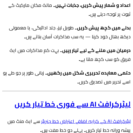
اعداد و شمار پیش کریں، جذبات نہیں۔
مالک مکان مارکیٹ کے
ثبوت پر توجہ دیتے ہیں۔
بدلے میں کچھ پیش کریں۔
طویل لیز، جلد ادائیگی، یا معمولی
دیکھ بھال خود کرنا — یہ سب مذاکرات آسان بناتے ہیں۔
درمیان میں ملنے کے لیے تیار رہیں۔
بہت کم مذاکرات میں ایک
فریق کو سب کچھ ملتا ہے۔
حتمی معاہدہ تحریری شکل میں رکھیں۔
زبانی طور پر جو طے ہو
اسے تحریر میں تصدیق کریں۔
لیٹرکرافٹ AI سے فوری خط تیار کریں
لیٹرکرافٹ AI کے کرایہ اضافے اعتراض خط جنریٹر
سے ایک منٹ میں
پیشہ ورانہ خط تیار کریں۔ پہلے دو خط مفت ہیں۔