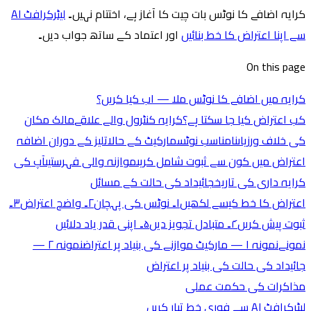
کرایہ اضافے کا نوٹس بات چیت کا آغاز ہے، اختتام نہیں۔
لیٹرکرافٹ AI
سے اپنا اعتراض کا خط بنائیں
اور اعتماد کے ساتھ جواب دیں۔
On this page
کرایہ میں اضافے کا نوٹس ملا — اب کیا کریں؟
کب اعتراض کیا جا سکتا ہے؟
کرایہ کنٹرول والے علاقے
مالک مکان
کی خلاف ورزیاں
نامناسب نوٹس
مارکیٹ کے حالات
لیز کے دوران اضافہ
اعتراض میں کون سے ثبوت شامل کریں
موازنہ والی فہرستیں
آپ کی
کرایہ داری کی تاریخ
جائیداد کی حالت کے مسائل
اعتراض کا خط کیسے لکھیں
۱۔ نوٹس کی پہچان
۲۔ واضح اعتراض
۳۔
ثبوت پیش کریں
۴۔ متبادل تجویز دیں
۵۔ اپنی قدر یاد دلائیں
نمونے
نمونہ ۱ — مارکیٹ موازنے کی بنیاد پر اعتراض
نمونہ ۲ —
جائیداد کی حالت کی بنیاد پر اعتراض
مذاکرات کی حکمت عملی
لیٹرکرافٹ AI سے فوری خط تیار کریں