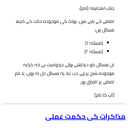
جناب/محترمہ [نام]،
اضافے کے بارے میں، یونٹ کی موجودہ حالت کے کچھ
مسائل ہیں:
[مسئلہ ۱]
[مسئلہ ۲]
ان مسائل کو دیکھتے ہوئے درخواست ہے کہ کرایہ
موجودہ شرح پر رہے جب تک یہ مسائل حل نہ ہوں، یا کم
اضافے پر اتفاق ہو۔
[آپ کا نام]
مذاکرات کی حکمت عملی