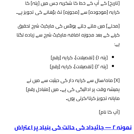
[تاریخ] کے آپ کے خط کا شکریہ جس میں [پتہ] کا
کرایہ [موجودہ] سے [مجوزہ] تک بڑھانے کی تجویز ہے۔
[محلے] میں ملتے جلتے یونٹس کی مارکیٹ شرح تحقیق
کرنے کے بعد مجوزہ اضافہ مارکیٹ شرح سے زیادہ لگتا
ہے:
[پتہ ۱]: [تفصیلات]، کرایہ [رقم]
[پتہ ۲]: [تفصیلات]، کرایہ [رقم]
[X] ماہ/سال سے کرایہ دار کی حیثیت سے میں نے
ہمیشہ وقت پر ادائیگی کی ہے۔ میں [متبادل رقم]
ماہانہ تجویز کرتا/کرتی ہوں۔
[آپ کا نام]
نمونہ ۲ — جائیداد کی حالت کی بنیاد پر اعتراض