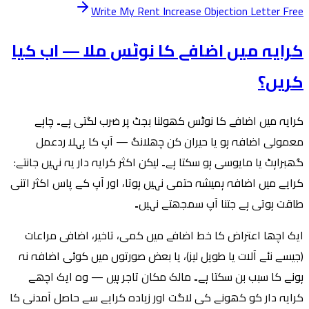
Write My Rent Increase Objection Letter Free
کرایہ میں اضافے کا نوٹس ملا — اب کیا
کریں؟
کرایہ میں اضافے کا نوٹس کھولنا بجٹ پر ضرب لگتی ہے۔ چاہے
معمولی اضافہ ہو یا حیران کن چھلانگ — آپ کا پہلا ردعمل
گھبراہٹ یا مایوسی ہو سکتا ہے۔ لیکن اکثر کرایہ دار یہ نہیں جانتے:
کرایے میں اضافہ ہمیشہ حتمی نہیں ہوتا، اور آپ کے پاس اکثر اتنی
طاقت ہوتی ہے جتنا آپ سمجھتے نہیں۔
ایک اچھا اعتراض کا خط اضافے میں کمی، تاخیر، اضافی مراعات
(جیسے نئے آلات یا طویل لیز)، یا بعض صورتوں میں کوئی اضافہ نہ
ہونے کا سبب بن سکتا ہے۔ مالک مکان تاجر ہیں — وہ ایک اچھے
کرایہ دار کو کھونے کی لاگت اور زیادہ کرایے سے حاصل آمدنی کا