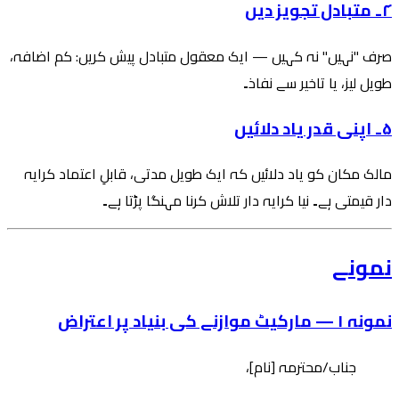
۴۔ متبادل تجویز دیں
صرف "نہیں" نہ کہیں — ایک معقول متبادل پیش کریں: کم اضافہ،
طویل لیز، یا تاخیر سے نفاذ۔
۵۔ اپنی قدر یاد دلائیں
مالک مکان کو یاد دلائیں کہ ایک طویل مدتی، قابلِ اعتماد کرایہ
دار قیمتی ہے۔ نیا کرایہ دار تلاش کرنا مہنگا پڑتا ہے۔
نمونے
نمونہ ۱ — مارکیٹ موازنے کی بنیاد پر اعتراض
جناب/محترمہ [نام]،