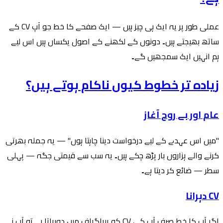
عملی طور پر یہ ایک ہی چیز ہیں — ایک صفحے کا خط جو آپ CV کے
ساتھ بھیجتے ہیں۔ دونوں کے لکھنے کے اصول یکساں ہیں اس لیے
ہم انہیں ایک سمجھیں گے۔
زیادہ تر خطوط کیوں ناکام ہوتے ہیں؟
عام اور بے روح آغاز
"میں اس عہدے کے لیے درخواست دینا چاہتا ہوں" — یہ جملہ بھرتی
کرنے والے ہزاروں بار پڑھ چکے ہیں۔ یہ سب سے قیمتی جگہ — پہلی
سطر — ضائع کر دیتا ہے۔
CV دہرانا
اگر آپ کا خط صرف آپ کی CV کو پیراگراف میں دوہراتا ہے تو آپ نے