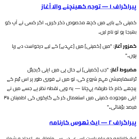
پیراگراف ۱ — توجہ کھینچنے والا آغاز
کمپنی کے بارے میں کچھ مخصوص ذکر کریں۔ اگر کسی نے آپ کو
بھیجا ہو تو نام لیں۔
کمزور آغاز:
"میں [کمپنی] میں [عہدے] کے لیے درخواست دے رہا
ہوں۔"
مضبوط آغاز:
"جب [کمپنی] نے حال ہی میں اپنی ڈیجیٹل
ٹرانسفارمیشن مہم شروع کی، تو میں نے فوری طور پر اس ٹیم کے
پیچھے کام کا طریقہ پہچانا — یہ وہی نقطہ نظر ہے جسے میں نے
اپنی موجودہ کمپنی میں استعمال کر کے گاہکوں کی اطمینان ۳۵
فیصد بڑھائی۔"
پیراگراف ۲ — ایک ٹھوس کارنامہ
ایک کارنامہ جو براہِ راست اس عہدے سے متعلق ہو۔ اعداد و شمار