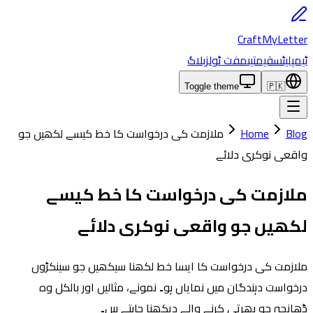
CraftMyLetter
ٹیمپلیٹس
قیمتیں
مفت ٹولز
بلاگ
Toggle theme
🇵🇰
Blog
Home
ملازمت کی درخواست کا خط کیسے لکھیں جو
واقعی نوکری دلائے
ملازمت کی درخواست کا خط کیسے
لکھیں جو واقعی نوکری دلائے
ملازمت کی درخواست کا ایسا خط لکھنا سیکھیں جو سینکڑوں
درخواست دہندگان میں نمایاں ہو۔ نمونے، مثالیں اور بالکل وہ
ڈھانچہ جو بھرتی کرنے والے دیکھنا چاہتے ہیں۔