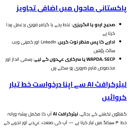
پاکستانی ماحول میں اضافی تجاویز
صحیح اردو یا انگریزی
: غلط ہجے یا گرامر فوری ردعمل پیدا
کرتا ہے
ادارے کا پس منظر نوٹ کریں
: LinkedIn اور کمپنی ویب
سائٹ پڑھیں
WAPDA، SECP یا سرکاری عہدوں کے لیے
: رسمی انداز اور
مخصوص فارم ضروری ہو سکتے ہیں
لیٹرکرافٹ AI سے اپنا درخواست خط تیار
کروائیں
گھنٹوں لکھنے کے بجائے،
لیٹرکرافٹ AI
آپ کا مکمل پیشہ ورانہ
خط ۳۰ سیکنڈ میں تیار کرتا ہے — آپ کی صنعت، عہدے اور تجربے کے