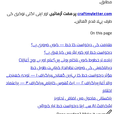
مطابق۔
craftmyletter.com
پر مفت آزمائیں
اور اپنی اگلی نوکری کی
طرف پہلا قدم اٹھائیں۔
On this page
ملازمت کی درخواست کا خط — کیوں ضروری ہے؟
درخواست خط اور کور لیٹر میں کیا فرق ہے؟
زیادہ تر خطوط کیوں ناکام ہوتے ہیں؟
عام اور بے روح آغاز
CV
دہرانا
کمپنی کی ضرورت نظرانداز کرنا
بہت طویل خط
مؤثر درخواست خط کا بہترین ڈھانچہ
پیراگراف ۱ — توجہ کھینچنے
والا آغاز
پیراگراف ۲ — ایک ٹھوس کارنامہ
پیراگراف ۳ — پراعتماد
اختتام
پاکستانی ماحول میں اضافی تجاویز
لیٹرکرافٹ AI سے اپنا درخواست خط تیار کروائیں