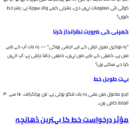
کوئی نئی معلومات نہیں دی۔ بھرتی کرنے والا سوچتا ہے: پھر خط
کیوں؟
کمپنی کی ضرورت نظرانداز کرنا
"یہ نوکری میری ترقی کے لیے اچھی ہوگی" — یہ بات آپ کے بارے
میں ہے، کمپنی کے بارے میں نہیں۔ کمپنی جاننا چاہتی ہے: آپ انہیں
کیا دے سکتے ہیں؟
بہت طویل خط
اردو ماحول میں بھی یہ بات لاگو ہوتی ہے: تین پیراگراف، ۱۵۰ سے ۳۰۰
الفاظ کافی ہیں۔
مؤثر درخواست خط کا بہترین ڈھانچہ