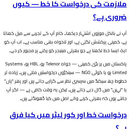
ملازمت کی درخواست کا خط — کیوں
ضروری ہے؟
آپ نے بالکل موزوں اشتہار دیکھا۔ کام آپ کے تجربے سے میل کھاتا
ہے، کمپنی پرکشش لگتی ہے، اور تنخواہ بھی مناسب ہے۔ اب آپ کو
ایک ایسا خط لکھنا ہے جو بھرتی مینیجر کو رکنے پر مجبور کر دے۔
پاکستان میں ہر بڑی کمپنی — خواہ Telenor ہو، HBL ہو، Systems
Limited ہو یا کوئی NGO — سینکڑوں درخواستیں ملتی ہیں۔ زیادہ تر
خطوط چھ سیکنڈ میں سرسری نظر سے گزارے جاتے ہیں اور پھر "ہاں"
یا "نہیں" میں ڈال دیے جاتے ہیں۔ لیکن یہ وقت کافی ہے — اگر آپ
جانتے ہوں کہ بھرتی کرنے والے اصل میں کیا ڈھونڈتے ہیں۔
درخواست خط اور کور لیٹر میں کیا فرق
ہے؟