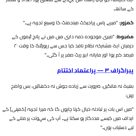
کے ساتھ۔
کمزور:
"میرے پاس پراجیکٹ مینجمنٹ کا وسیع تجربہ ہے۔"
مضبوط:
"میری موجودہ ذمہ داری میں میں نے پانچ ٹیموں کے
درمیان ایک مشترکہ نظام نافذ کیا جس سے رپورٹنگ کا وقت ۴۰
فیصد کم ہوا اور ماہانہ ایرر ریٹ صفر پر آ گئی۔"
پیراگراف ۳ — پراعتماد اختتام
بھیک نہ مانگیں، ضرورت سے زیادہ جوش نہ دکھائیں، بس واضح
رہیں:
"میں اس بات پر تبادلہ خیال کرنا چاہوں گا کہ میرا تجربہ [کمپنی] کے
اہداف میں کیسے مددگار ہو سکتا ہے۔ آپ کی سہولت پر ملنے کے
لیے دستیاب ہوں۔"