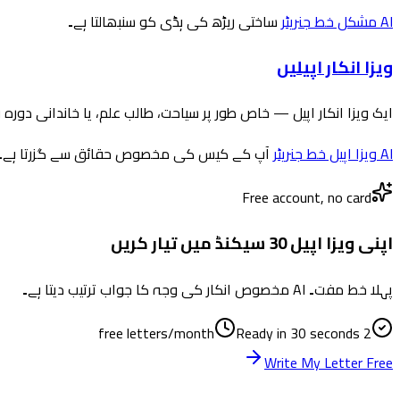
AI مشکل خط جنریٹر
ساختی ریڑھ کی ہڈی کو سنبھالتا ہے۔
ویزا انکار اپیلیں
ایک ویزا انکار اپیل — خاص طور پر سیاحت، طالب علم، یا خاندانی دور
AI ویزا اپیل خط جنریٹر
آپ کے کیس کی مخصوص حقائق سے گزرتا ہے۔
Free account, no card
اپنی ویزا اپیل 30 سیکنڈ میں تیار کریں
پہلا خط مفت۔ AI مخصوص انکار کی وجہ کا جواب ترتیب دیتا ہے۔
Ready in 30 seconds
2 free letters/month
Write My Letter Free