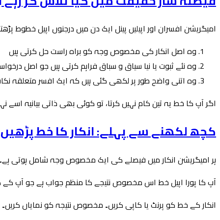
فیصلہ ساز حقیقت میں کیا تلاش کر رہے ہ
امیگریشن افسران اور اپیلیں پینل ایک دن میں درجنوں اپیل خطوط پڑھتے ہ
وہ اصل انکار کی مخصوص وجہ کو براہ راست حل کرتی ہیں
وہ نئے ثبوت یا نیا سیاق و سباق فراہم کرتی ہیں جو اصل درخوا
وہ اتنی واضح طور پر لکھی گئی ہیں کہ ایک افسر متعلقہ نک
اگر آپ کا خط یہ تین کام نہیں کرتا، تو کوئی بھی ذاتی بیانیہ اسے نہی
کچھ لکھنے سے پہلے: انکار کا خط پڑھیں
ہر امیگریشن انکار میں فیصلے کی ایک مخصوص وجہ شامل ہوتی ہے۔
آپ کا پورا اپیل خط اس مخصوص نتیجے کا منظم جواب ہے جو آپ کے کیس 
انکار کے خط کو پرنٹ یا کاپی کریں۔ مخصوص نتیجہ کو نمایاں کریں۔ اپ