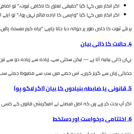
اگر انکار میں کہا گیا "حقیقی تعلق کا ناکافی ثبوت،" تو اضافی
اگر انکار میں کہا گیا "واپسی کا ارادہ قائم نہیں ہوا،" تو اپن
ہر نئے ثبوت کا خاص طور پر حوالہ دیا جانا چاہیے: "براہ کرم منسلک پائیں، نمائش A کے طور پر نشان زدہ، [تاریخ] کا روزگار
4. حالات کا ذاتی بیان
یہاں ذاتی بیانیہ آتا ہے — لیکن سختی سے۔ زیادہ سے زیادہ دو سے تین
جذباتی زبان سے گریز کریں۔ اس حصے میں سب سے مضبوط جملے سب س
5. قانونی یا ضابطہ بنیادوں کا بیان (اگر لاگو ہو)
اگر آپ بحث کر رہے ہیں کہ اصل فیصلے نے امیگریشن قانون کے کسی
6. اختتامی درخواست اور دستخط