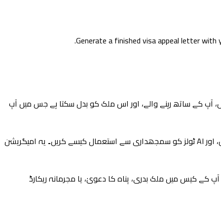
Generate a finished visa appeal letter with 
ش، آپ کے ساتھ رہنے والے، اور اس ملک کو بدل سکتا ہے جس میں آپ
یہ گائیڈ اس ساخت کی وضاحت کرتی ہے جو امیگریشن اپیل کو بہترین موقع دیتی ہے، مخصوص غلطیاں جو مسلسل کیسز کو کھو دیتی ہیں، اور AI ٹولز کو سمجھداری سے استعمال کیسے کریں۔ یہ امیگریشن
 کے کیس میں ملک بدری، پناہ کا دعویٰ، یا مجرمانہ ریکارڈ