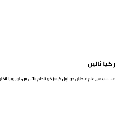
کیا ٹالیں
لطیاں جو اپیل کیسز کو ناکام بناتی ہیں، اور ویزا انکار اور مشکل کیسز کے لیے