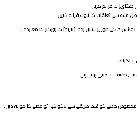
 دستاویزات فراہم کریں
ے اصل ملک سے تعلقات کا ثبوت فراہم کریں
 کا معاہدہ..."
 پیراگراف۔
ے حقیقت پر مبنی ہوتے ہیں۔
 مخصوص حصے کو غلط طریقے سے لاگو کیا، تو حصے کا حوالہ دیں۔