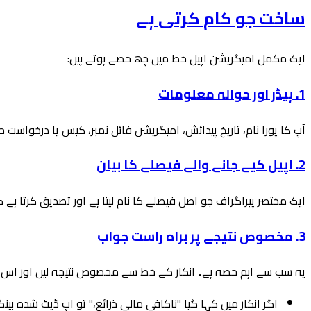
ساخت جو کام کرتی ہے
ایک مکمل امیگریشن اپیل خط میں چھ حصے ہوتے ہیں:
1. ہیڈر اور حوالہ معلومات
آپ کا پورا نام، تاریخ پیدائش، امیگریشن فائل نمبر، کیس یا درخواست ح
2. اپیل کیے جانے والے فیصلے کا بیان
ایک مختصر پیراگراف جو اصل فیصلے کا نام لیتا ہے اور تصدیق کرتا ہے ک
3. مخصوص نتیجے پر براہ راست جواب
یہ سب سے اہم حصہ ہے۔ انکار کے خط سے مخصوص نتیجہ لیں اور اس ک
اگر انکار میں کہا گیا "ناکافی مالی ذرائع،" تو اپ ڈیٹ شدہ بینک