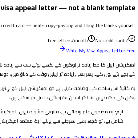
 visa appeal letter — not a blank template
no credit card — beats copy-pasting and filling the blanks yourself.
No credit card
2 free letters/month
Write My Visa Appeal Letter Free
امیگریشن اپیل کا خط زیادہ تر لوگوں کے لکھے ہوئے سب سے زیادہ نت
کے بچے بڑے ہوں گے۔ پھر بھی زیادہ تر اپیلیں وقت کے دباؤ میں، دوس
وکیل کی جگہ نہیں لیتا اگر آپ ان تک رسائی حاصل کر سکتے ہیں۔
اہم:
یہ مضمون عام رہنمائی ہے، قانونی مشورہ نہیں۔ امیگریشن 
شامل ہے، تو کچھ بھی بھیجنے سے پہلے ایک معتمد امیگریش