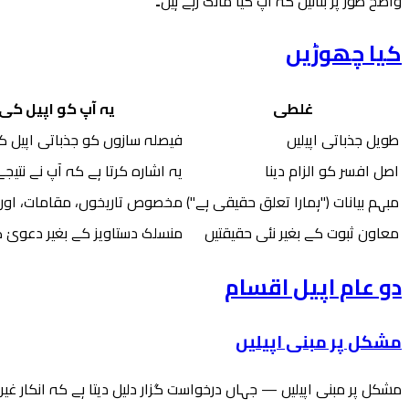
واضح طور پر بتائیں کہ آپ کیا مانگ رہے ہیں۔
کیا چھوڑیں
غلطی
یہ آپ کو اپیل کی
طویل جذباتی اپیلیں
فیصلہ سازوں کو جذباتی اپیل کو
اصل افسر کو الزام دینا
یہ اشارہ کرتا ہے کہ آپ نے نتیج
مبہم بیانات ("ہمارا تعلق حقیقی ہے")
مخصوص تاریخوں، مقامات، اور 
معاون ثبوت کے بغیر نئی حقیقتیں
منسلک دستاویز کے بغیر دعویٰ ک
دو عام اپیل اقسام
مشکل پر مبنی اپیلیں
مشکل پر مبنی اپیلیں — جہاں درخواست گزار دلیل دیتا ہے کہ انکار