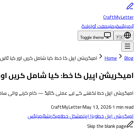
CraftMyLetter
ٹیمپلیٹس
قیمتیں
مفت ٹولز
بلاگ
Toggle theme
🇵🇰
Blog
Home
امیگریشن اپیل کا خط: کیا شامل کریں اور کیا ٹالیں
امیگریشن اپیل کا خط: کیا شامل کریں اور 
امیگریشن اپیل خط لکھنے کے لیے عملی گائیڈ — کام کرنے والی ساخت، سب سے عام غ
CraftMyLetter
·
May 13, 2026
·
1
min read
امیگریشن اپیل خط
ویزا اپیل
مشکل خط
امیگریشن
ٹیمپلیٹس
Skip the blank page