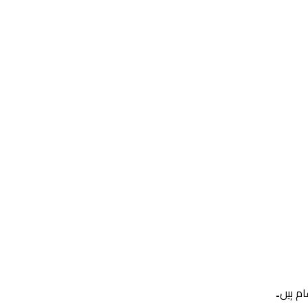
م ہیں۔