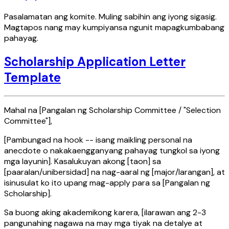
Pasalamatan ang komite. Muling sabihin ang iyong sigasig.
Magtapos nang may kumpiyansa ngunit mapagkumbabang
pahayag.
Scholarship Application Letter
Template
Mahal na [Pangalan ng Scholarship Committee / "Selection
Committee"],
[Pambungad na hook -- isang maikling personal na
anecdote o nakakaengganyang pahayag tungkol sa iyong
mga layunin]. Kasalukuyan akong [taon] sa
[paaralan/unibersidad] na nag-aaral ng [major/larangan], at
isinusulat ko ito upang mag-apply para sa [Pangalan ng
Scholarship].
Sa buong aking akademikong karera, [ilarawan ang 2-3
pangunahing nagawa na may mga tiyak na detalye at