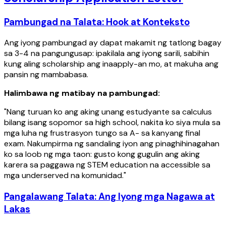
Pambungad na Talata: Hook at Konteksto
Ang iyong pambungad ay dapat makamit ng tatlong bagay
sa 3-4 na pangungusap: ipakilala ang iyong sarili, sabihin
kung aling scholarship ang inaapply-an mo, at makuha ang
pansin ng mambabasa.
Halimbawa ng matibay na pambungad:
"Nang turuan ko ang aking unang estudyante sa calculus
bilang isang sopomor sa high school, nakita ko siya mula sa
mga luha ng frustrasyon tungo sa A- sa kanyang final
exam. Nakumpirma ng sandaling iyon ang pinaghihinagahan
ko sa loob ng mga taon: gusto kong gugulin ang aking
karera sa paggawa ng STEM education na accessible sa
mga underserved na komunidad."
Pangalawang Talata: Ang Iyong mga Nagawa at
Lakas