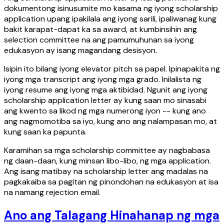
dokumentong isinusumite mo kasama ng iyong scholarship
application upang ipakilala ang iyong sarili, ipaliwanag kung
bakit karapat-dapat ka sa award, at kumbinsihin ang
selection committee na ang pamumuhunan sa iyong
edukasyon ay isang magandang desisyon.
Isipin ito bilang iyong elevator pitch sa papel. Ipinapakita ng
iyong mga transcript ang iyong mga grado. Inilalista ng
iyong resume ang iyong mga aktibidad. Ngunit ang iyong
scholarship application letter ay kung saan mo sinasabi
ang kwento sa likod ng mga numerong iyon -- kung ano
ang nagmomotiba sa iyo, kung ano ang nalampasan mo, at
kung saan ka papunta.
Karamihan sa mga scholarship committee ay nagbabasa
ng daan-daan, kung minsan libo-libo, ng mga application.
Ang isang matibay na scholarship letter ang madalas na
pagkakaiba sa pagitan ng pinondohan na edukasyon at isa
na namang rejection email.
Ano ang Talagang Hinahanap ng mga