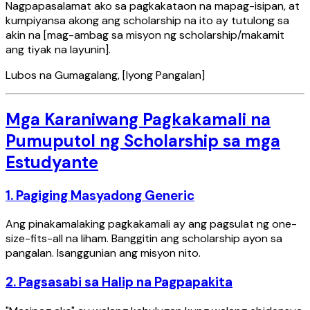
Nagpapasalamat ako sa pagkakataon na mapag-isipan, at
kumpiyansa akong ang scholarship na ito ay tutulong sa
akin na [mag-ambag sa misyon ng scholarship/makamit
ang tiyak na layunin].
Lubos na Gumagalang, [Iyong Pangalan]
Mga Karaniwang Pagkakamali na
Pumuputol ng Scholarship sa mga
Estudyante
1. Pagiging Masyadong Generic
Ang pinakamalaking pagkakamali ay ang pagsulat ng one-
size-fits-all na liham. Banggitin ang scholarship ayon sa
pangalan. Isanggunian ang misyon nito.
2. Pagsasabi sa Halip na Pagpapakita