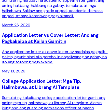
Sumulat ng matibay na academic appeal letter gamit ang
aming hakbang-hakbang na gabay, template, at mga
halimbawa. Saklaw ang grade appeal, academic dismissal
appeal, at mga karaniwang pagkakamali.
March 26, 2026
Application Letter vs Cover Letter: Ano ang
Pagkakaiba at Kailan Gamitin
Ang application letter at cover letter ay madalas pagpalit-
palitin, ngunit hindi sila pareho. Ipinapaliwanag ng gabay na
ito ang totoong pagkakaiba.
May 13, 2026
College Application Letter: Mga Tip,
Halimbawa, at Libreng AI Template
Sumulat ng kakaibang college application letter gamit ang
aming mga tip, halimbawa, at libreng AI template. Alamin
kung ano ang gusto ng admissions officer at paano