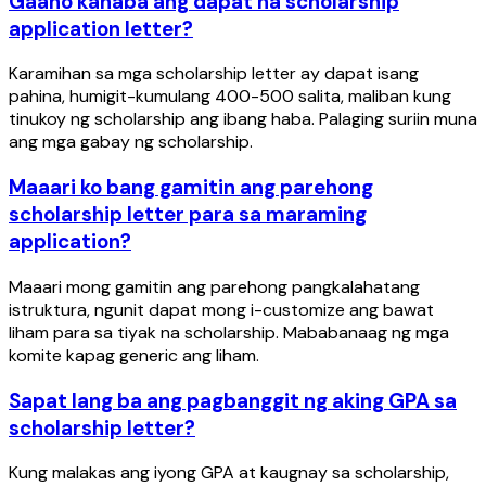
Gaano kahaba ang dapat na scholarship
application letter?
Karamihan sa mga scholarship letter ay dapat isang
pahina, humigit-kumulang 400-500 salita, maliban kung
tinukoy ng scholarship ang ibang haba. Palaging suriin muna
ang mga gabay ng scholarship.
Maaari ko bang gamitin ang parehong
scholarship letter para sa maraming
application?
Maaari mong gamitin ang parehong pangkalahatang
istruktura, ngunit dapat mong i-customize ang bawat
liham para sa tiyak na scholarship. Mababanaag ng mga
komite kapag generic ang liham.
Sapat lang ba ang pagbanggit ng aking GPA sa
scholarship letter?
Kung malakas ang iyong GPA at kaugnay sa scholarship,