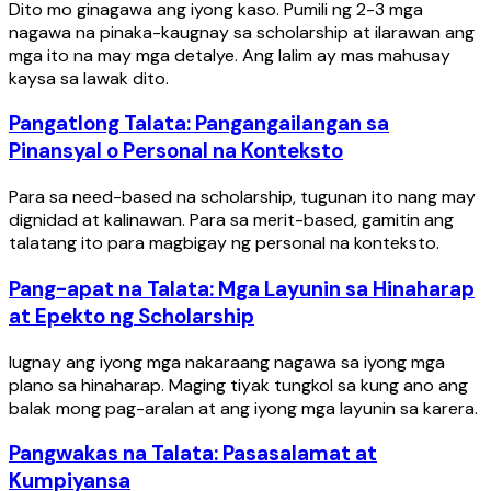
Dito mo ginagawa ang iyong kaso. Pumili ng 2-3 mga
nagawa na pinaka-kaugnay sa scholarship at ilarawan ang
mga ito na may mga detalye. Ang lalim ay mas mahusay
kaysa sa lawak dito.
Pangatlong Talata: Pangangailangan sa
Pinansyal o Personal na Konteksto
Para sa need-based na scholarship, tugunan ito nang may
dignidad at kalinawan. Para sa merit-based, gamitin ang
talatang ito para magbigay ng personal na konteksto.
Pang-apat na Talata: Mga Layunin sa Hinaharap
at Epekto ng Scholarship
Iugnay ang iyong mga nakaraang nagawa sa iyong mga
plano sa hinaharap. Maging tiyak tungkol sa kung ano ang
balak mong pag-aralan at ang iyong mga layunin sa karera.
Pangwakas na Talata: Pasasalamat at
Kumpiyansa