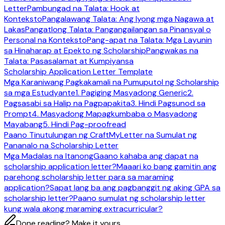
Letter
Pambungad na Talata: Hook at
Konteksto
Pangalawang Talata: Ang Iyong mga Nagawa at
Lakas
Pangatlong Talata: Pangangailangan sa Pinansyal o
Personal na Konteksto
Pang-apat na Talata: Mga Layunin
sa Hinaharap at Epekto ng Scholarship
Pangwakas na
Talata: Pasasalamat at Kumpiyansa
Scholarship Application Letter Template
Mga Karaniwang Pagkakamali na Pumuputol ng Scholarship
sa mga Estudyante
1. Pagiging Masyadong Generic
2.
Pagsasabi sa Halip na Pagpapakita
3. Hindi Pagsunod sa
Prompt
4. Masyadong Mapagkumbaba o Masyadong
Mayabang
5. Hindi Pag-proofread
Paano Tinutulungan ng CraftMyLetter na Sumulat ng
Pananalo na Scholarship Letter
Mga Madalas na Itanong
Gaano kahaba ang dapat na
scholarship application letter?
Maaari ko bang gamitin ang
parehong scholarship letter para sa maraming
application?
Sapat lang ba ang pagbanggit ng aking GPA sa
scholarship letter?
Paano sumulat ng scholarship letter
kung wala akong maraming extracurricular?
Done reading? Make it yours