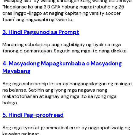
"Masipag ako" ay walang kahulugan kung walang ebidensya.
"Nabalanse ko ang 3.8 GPA habang nagtatrabaho ng 25
oras linggo-linggo at naging kapitan ng varsity soccer
team" ang nagsasabi ng kwento.
3. Hindi Pagsunod sa Prompt
Maraming scholarship ang nagbibigay ng tiyak na mga
tanong o pamantayan. Sagutin ang mga ito nang direkta.
4. Masyadong Mapagkumbaba o Masyadong
Mayabang
Ang mga scholarship letter ay nangangailangan ng maingat
na balanse. Sabihin ang iyong mga nagawa nang
makatotohanan at iugnay ang mga ito sa iyong mga
halaga.
5. Hindi Pag-proofread
Ang mga typo at grammatical error ay nagpapahiwatig ng
kawalan ng ingat.