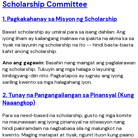
Scholarship Committee
1. Pagkakahanay sa Misyon ng Scholarship
Bawat scholarship ay umiiral para sa isang dahilan. Ang
iyong liham ay kailangang malinaw na ipakita na akma ka sa
tiyak na layunin ng scholarship na ito -- hindi basta-basta
kahit anong scholarship.
Ano ang gagawin:
Basahin nang maingat ang paglalarawan
ng scholarship. Tukuyin ang mga halaga o layuning
binibigyang-diin nito. Pagkatapos ay iugnay ang iyong
sariling kwento sa mga halagahang iyon.
2. Tunay na Pangangailangan sa Pinansyal (Kung
Naaangkop)
Para sa need-based na scholarship, gusto ng mga komite
na maunawaan ang iyong pinansyal na sitwasyon nang
hindi pakiramdam na nagbabasa sila ng malungkot na
kwento. Maging matapat at tiyak, ngunit ituon kung paano