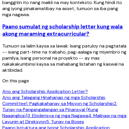
banggitin ito nang maikli na may konteksto. Kung hindi ito
ang iyong pinakamatibay na asset, tumuon sa iba pang
mga nagawa.
Paano sumulat ng scholarship letter kung wala
akong maraming extracurricular?
Tumuon sa lalim kaysa sa lawak. Isang patuloy na pagtatala
-- isang part-time na trabaho, pag-aalaga ng miyembro ng
pamilya, isang personal na proyekto -- ay mas
nakakakumbinsi kaysa sa mahabang listahan ng kaswal na
aktibidad.
On this page
Ano ang Scholarship Application Letter?
Ano ang Talagang Hinahanap ng mga Scholarship
Committee
1. Pagkakahanay sa Misyon ng Scholarship
2.
Tunay na Pangangailangan sa Pinansyal (Kung
Naaangkop)
3. Ebidensya ng mga Nagawa
4. Malinaw na mga
Layunin at Direksyon
5. Tunay na Boses
Paano Istruktura ang Iyong Scholarship Application