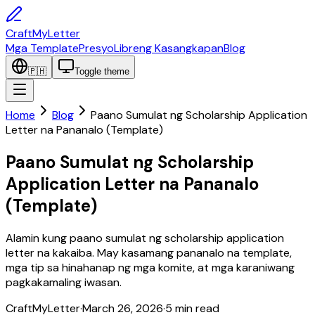
CraftMyLetter
Mga Template
Presyo
Libreng Kasangkapan
Blog
🇵🇭
Toggle theme
Home
Blog
Paano Sumulat ng Scholarship Application
Letter na Pananalo (Template)
Paano Sumulat ng Scholarship
Application Letter na Pananalo
(Template)
Alamin kung paano sumulat ng scholarship application
letter na kakaiba. May kasamang pananalo na template,
mga tip sa hinahanap ng mga komite, at mga karaniwang
pagkakamaling iwasan.
CraftMyLetter
·
March 26, 2026
·
5
min read