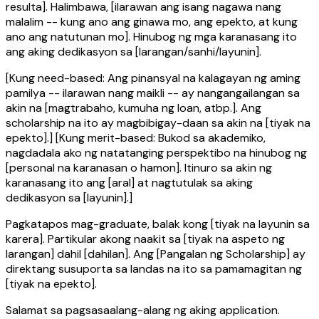
resulta]. Halimbawa, [ilarawan ang isang nagawa nang
malalim -- kung ano ang ginawa mo, ang epekto, at kung
ano ang natutunan mo]. Hinubog ng mga karanasang ito
ang aking dedikasyon sa [larangan/sanhi/layunin].
[Kung need-based: Ang pinansyal na kalagayan ng aming
pamilya -- ilarawan nang maikli -- ay nangangailangan sa
akin na [magtrabaho, kumuha ng loan, atbp.]. Ang
scholarship na ito ay magbibigay-daan sa akin na [tiyak na
epekto].] [Kung merit-based: Bukod sa akademiko,
nagdadala ako ng natatanging perspektibo na hinubog ng
[personal na karanasan o hamon]. Itinuro sa akin ng
karanasang ito ang [aral] at nagtutulak sa aking
dedikasyon sa [layunin].]
Pagkatapos mag-graduate, balak kong [tiyak na layunin sa
karera]. Partikular akong naakit sa [tiyak na aspeto ng
larangan] dahil [dahilan]. Ang [Pangalan ng Scholarship] ay
direktang susuporta sa landas na ito sa pamamagitan ng
[tiyak na epekto].
Salamat sa pagsasaalang-alang ng aking application.