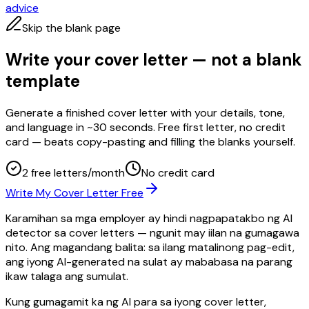
advice
Skip the blank page
Write your cover letter — not a blank
template
Generate a finished cover letter with your details, tone,
and language in ~30 seconds. Free first letter, no credit
card — beats copy-pasting and filling the blanks yourself.
2 free letters/month
No credit card
Write My Cover Letter Free
Karamihan sa mga employer ay hindi nagpapatakbo ng AI
detector sa cover letters — ngunit may iilan na gumagawa
nito. Ang magandang balita: sa ilang matalinong pag-edit,
ang iyong AI-generated na sulat ay mababasa na parang
ikaw talaga ang sumulat.
Kung gumagamit ka ng AI para sa iyong cover letter,