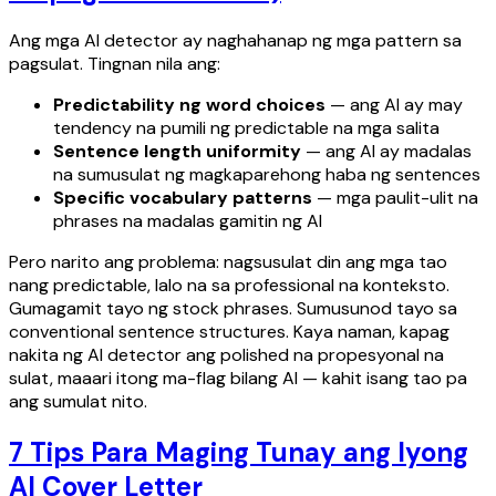
Ang mga AI detector ay naghahanap ng mga pattern sa
pagsulat. Tingnan nila ang:
Predictability ng word choices
— ang AI ay may
tendency na pumili ng predictable na mga salita
Sentence length uniformity
— ang AI ay madalas
na sumusulat ng magkaparehong haba ng sentences
Specific vocabulary patterns
— mga paulit-ulit na
phrases na madalas gamitin ng AI
Pero narito ang problema: nagsusulat din ang mga tao
nang predictable, lalo na sa professional na konteksto.
Gumagamit tayo ng stock phrases. Sumusunod tayo sa
conventional sentence structures. Kaya naman, kapag
nakita ng AI detector ang polished na propesyonal na
sulat, maaari itong ma-flag bilang AI — kahit isang tao pa
ang sumulat nito.
7 Tips Para Maging Tunay ang Iyong
AI Cover Letter