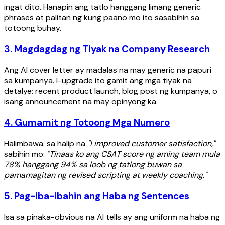
ingat dito. Hanapin ang tatlo hanggang limang generic
phrases at palitan ng kung paano mo ito sasabihin sa
totoong buhay.
3. Magdagdag ng Tiyak na Company Research
Ang AI cover letter ay madalas na may generic na papuri
sa kumpanya. I-upgrade ito gamit ang mga tiyak na
detalye: recent product launch, blog post ng kumpanya, o
isang announcement na may opinyong ka.
4. Gumamit ng Totoong Mga Numero
Halimbawa: sa halip na
"I improved customer satisfaction,"
sabihin mo:
"Tinaas ko ang CSAT score ng aming team mula
78% hanggang 94% sa loob ng tatlong buwan sa
pamamagitan ng revised scripting at weekly coaching."
5. Pag-iba-ibahin ang Haba ng Sentences
Isa sa pinaka-obvious na AI tells ay ang uniform na haba ng