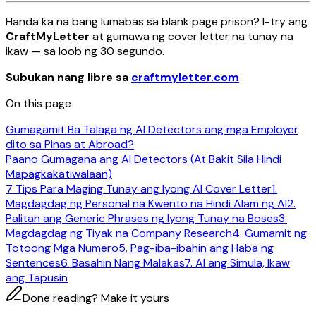
Handa ka na bang lumabas sa blank page prison? I-try ang
CraftMyLetter
at gumawa ng cover letter na tunay na
ikaw — sa loob ng 30 segundo.
Subukan nang libre sa
craftmyletter.com
On this page
Gumagamit Ba Talaga ng AI Detectors ang mga Employer
dito sa Pinas at Abroad?
Paano Gumagana ang AI Detectors (At Bakit Sila Hindi
Mapagkakatiwalaan)
7 Tips Para Maging Tunay ang Iyong AI Cover Letter
1.
Magdagdag ng Personal na Kwento na Hindi Alam ng AI
2.
Palitan ang Generic Phrases ng Iyong Tunay na Boses
3.
Magdagdag ng Tiyak na Company Research
4. Gumamit ng
Totoong Mga Numero
5. Pag-iba-ibahin ang Haba ng
Sentences
6. Basahin Nang Malakas
7. AI ang Simula, Ikaw
ang Tapusin
Done reading? Make it yours