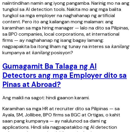
naiintindihan namin ang iyong pangamba. Narinig mo na ang
tungkol sa AI detection tools. Nakita mo ang mga balita
tungkol sa mga employer na naghahanap ng artificial
content. Pero ito ang kailangan mong malaman: ang
karamihan sa mga hiring manager — lalo na dito sa Pilipinas,
sa BPO companies, local corporations, at international
firms — ay naghahanap ng isang bagay lamang:
nagpapakita ba itong liham ng tunay na interes sa
kanilang
kumpanya at
kanilang
posisyon?
Gumagamit Ba Talaga ng AI
Detectors ang mga Employer dito sa
Pinas at Abroad?
Ang maikli na sagot: hindi gaanon karami.
Karamihan sa mga HR at recruiter dito sa Pilipinas — sa
Ayala, SM, Jollibee, BPO firms sa BGC at Ortigas, o kahit
saan pang kumpanya — ay nalulunod sa dami ng
applications. Hindi sila nagpapatakbo ng AI detection