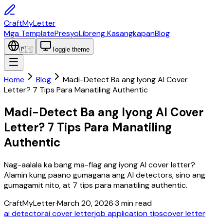
CraftMyLetter
Mga Template
Presyo
Libreng Kasangkapan
Blog
🇵🇭
Toggle theme
Home
Blog
Madi-Detect Ba ang Iyong AI Cover
Letter? 7 Tips Para Manatiling Authentic
Madi-Detect Ba ang Iyong AI Cover
Letter? 7 Tips Para Manatiling
Authentic
Nag-aalala ka bang ma-flag ang iyong AI cover letter?
Alamin kung paano gumagana ang AI detectors, sino ang
gumagamit nito, at 7 tips para manatiling authentic.
CraftMyLetter
·
March 20, 2026
·
3
min read
ai detector
ai cover letter
job application tips
cover letter