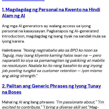
1. Magdagdag ng Personal na Kwento na Hindi
Alam ng AI
Ang mga AI generators ay walang access sa iyong
personal na kasaysayan. Pagkatapos ng AI-generated
introduction, magdagdag ng isang tiyak na sandali mula sa
iyong karera.
Halimbawa:
"Noong nagtrabaho ako sa BPO ko noon sa
Taguig, may isang kliyente kaming halos iwan na — pero
napanatili ko siya sa pamamagitan ng pakikinig at mabilis
na resolusyon. Naalala ko ito nang basahin ko ang inyong
job posting tungkol sa customer retention — iyon mismo
ang aking strength."
2. Palitan ang Generic Phrases ng Iyong Tunay
na Boses
Mahal ng AI ang ilang phrases:
"I'm passionate about," "I'm
excited to contribute," "I bring a diverse skill set."
Mag-