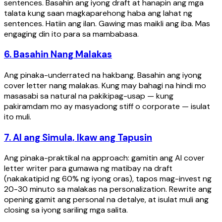
sentences. Basahin ang iyong draft at hanapin ang mga
talata kung saan magkaparehong haba ang lahat ng
sentences. Hatiin ang ilan. Gawing mas maikli ang iba. Mas
engaging din ito para sa mambabasa.
6. Basahin Nang Malakas
Ang pinaka-underrated na hakbang. Basahin ang iyong
cover letter nang malakas. Kung may bahagi na hindi mo
masasabi sa natural na pakikipag-usap — kung
pakiramdam mo ay masyadong stiff o corporate — isulat
ito muli.
7. AI ang Simula, Ikaw ang Tapusin
Ang pinaka-praktikal na approach: gamitin ang AI cover
letter writer para gumawa ng matibay na draft
(nakakatipid ng 60% ng iyong oras), tapos mag-invest ng
20-30 minuto sa malakas na personalization. Rewrite ang
opening gamit ang personal na detalye, at isulat muli ang
closing sa iyong sariling mga salita.