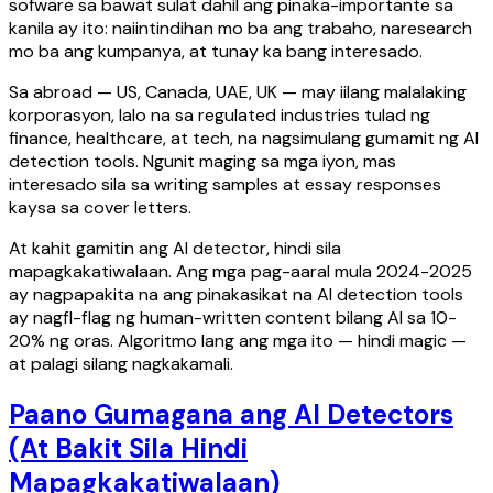
sofware sa bawat sulat dahil ang pinaka-importante sa
kanila ay ito: naiintindihan mo ba ang trabaho, naresearch
mo ba ang kumpanya, at tunay ka bang interesado.
Sa abroad — US, Canada, UAE, UK — may iilang malalaking
korporasyon, lalo na sa regulated industries tulad ng
finance, healthcare, at tech, na nagsimulang gumamit ng AI
detection tools. Ngunit maging sa mga iyon, mas
interesado sila sa writing samples at essay responses
kaysa sa cover letters.
At kahit gamitin ang AI detector, hindi sila
mapagkakatiwalaan. Ang mga pag-aaral mula 2024-2025
ay nagpapakita na ang pinakasikat na AI detection tools
ay nagfl-flag ng human-written content bilang AI sa 10-
20% ng oras. Algoritmo lang ang mga ito — hindi magic —
at palagi silang nagkakamali.
Paano Gumagana ang AI Detectors
(At Bakit Sila Hindi
Mapagkakatiwalaan)