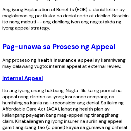
Ang iyong Explanation of Benefits (EOB) o denial letter ay
maglalaman ng partikular na denial code at dahilan. Basahin
ito nang mabuti -- ang dahilang iyon ang nagtatakda ng
iyong appeal strategy.
Pag-unawa sa Proseso ng Appeal
Ang proseso ng
health insurance appeal
ay karaniwang
may dalawang yugto: internal appeal at external review.
Internal Appeal
Ito ang iyong unang hakbang. Nagfa-file ka ng pormal na
appeal nang diretso sa iyong insurance company, na
humihiling sa kanila na i-reconsider ang denial. Sa ilalim ng
Affordable Care Act (ACA), lahat ng health plan ay
kailangang payagan kang mag-appeal ng tinanggihang
claim. Kinakailangan ng iyong insurer na suriin ang appeal
gamit ang ibang tao (o panel) kaysa sa gumawa ng orihinal