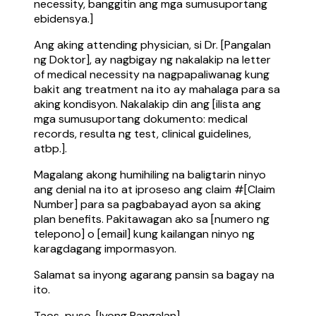
necessity, banggitin ang mga sumusuportang
ebidensya.]
Ang aking attending physician, si Dr. [Pangalan
ng Doktor], ay nagbigay ng nakalakip na letter
of medical necessity na nagpapaliwanag kung
bakit ang treatment na ito ay mahalaga para sa
aking kondisyon. Nakalakip din ang [ilista ang
mga sumusuportang dokumento: medical
records, resulta ng test, clinical guidelines,
atbp.].
Magalang akong humihiling na baligtarin ninyo
ang denial na ito at iproseso ang claim #[Claim
Number] para sa pagbabayad ayon sa aking
plan benefits. Pakitawagan ako sa [numero ng
telepono] o [email] kung kailangan ninyo ng
karagdagang impormasyon.
Salamat sa inyong agarang pansin sa bagay na
ito.
Taos-puso, [Iyong Pangalan]