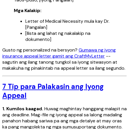
Mga Kalakip:
Letter of Medical Necessity mula kay Dr.
[Pangalan]
[Ilista ang lahat ng nakalakip na
dokumento]
Gusto ng personalized na bersyon?
Gumawa ng iyong
insurance appeal letter gamit ang CraftMyLetter
--
sagutin ang ilang tanong tungkol sa iyong sitwasyon at
makakuha ng pinakintab na appeal letter sa ilang segundo.
7 Tip para Palakasin ang Iyong
Appeal
1. Kumilos kaagad.
Huwag maghintay hanggang malapit na
ang deadline. Mag-file ng iyong appeal sa lalong madaling
panahon habang sariwa pa ang mga detalye at may oras
ka pang mangolekta ng mga sumusuportang dokumento.