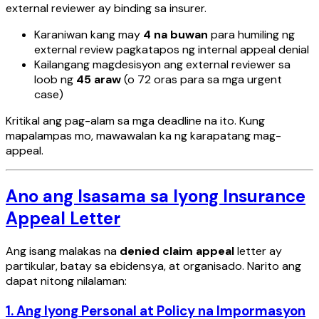
external reviewer ay binding sa insurer.
Karaniwan kang may
4 na buwan
para humiling ng
external review pagkatapos ng internal appeal denial
Kailangang magdesisyon ang external reviewer sa
loob ng
45 araw
(o 72 oras para sa mga urgent
case)
Kritikal ang pag-alam sa mga deadline na ito. Kung
mapalampas mo, mawawalan ka ng karapatang mag-
appeal.
Ano ang Isasama sa Iyong Insurance
Appeal Letter
Ang isang malakas na
denied claim appeal
letter ay
partikular, batay sa ebidensya, at organisado. Narito ang
dapat nitong nilalaman:
1. Ang Iyong Personal at Policy na Impormasyon