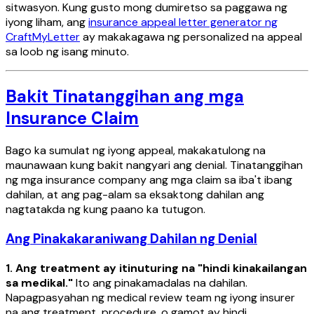
sitwasyon. Kung gusto mong dumiretso sa paggawa ng
iyong liham, ang
insurance appeal letter generator ng
CraftMyLetter
ay makakagawa ng personalized na appeal
sa loob ng isang minuto.
Bakit Tinatanggihan ang mga
Insurance Claim
Bago ka sumulat ng iyong appeal, makakatulong na
maunawaan kung bakit nangyari ang denial. Tinatanggihan
ng mga insurance company ang mga claim sa iba't ibang
dahilan, at ang pag-alam sa eksaktong dahilan ang
nagtatakda ng kung paano ka tutugon.
Ang Pinakakaraniwang Dahilan ng Denial
1. Ang treatment ay itinuturing na "hindi kinakailangan
sa medikal."
Ito ang pinakamadalas na dahilan.
Napagpasyahan ng medical review team ng iyong insurer
na ang treatment, procedure, o gamot ay hindi