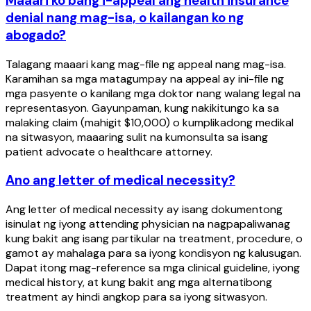
Maaari ko bang i-appeal ang health insurance
denial nang mag-isa, o kailangan ko ng
abogado?
Talagang maaari kang mag-file ng appeal nang mag-isa.
Karamihan sa mga matagumpay na appeal ay ini-file ng
mga pasyente o kanilang mga doktor nang walang legal na
representasyon. Gayunpaman, kung nakikitungo ka sa
malaking claim (mahigit $10,000) o kumplikadong medikal
na sitwasyon, maaaring sulit na kumonsulta sa isang
patient advocate o healthcare attorney.
Ano ang letter of medical necessity?
Ang letter of medical necessity ay isang dokumentong
isinulat ng iyong attending physician na nagpapaliwanag
kung bakit ang isang partikular na treatment, procedure, o
gamot ay mahalaga para sa iyong kondisyon ng kalusugan.
Dapat itong mag-reference sa mga clinical guideline, iyong
medical history, at kung bakit ang mga alternatibong
treatment ay hindi angkop para sa iyong sitwasyon.