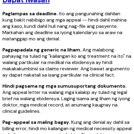
Paglampas sa deadline.
Ito ang pangunahing dahilan
kung bakit nabibigo ang mga appeal -- hindi dahil mahina
ang kaso, kundi dahil huli nang nag-file ang pasyente.
Markahan ang deadline sa iyong kalendaryo sa araw na
matanggap mo ang denial.
Pagpapadala ng generic na liham.
Ang malabong
pahayag na tulad ng "kailangan ko ang treatment na ito" na
walang partikular na medikal na ebidensya ay hindi
makakakumbinsi sa claims reviewer. Ang bawat argumento
ay dapat nakatali sa isang partikular na clinical fact.
Hindi pagsama ng mga sumusuportang dokumento.
Ang appeal letter na walang mga kalakip ay tulad ng legal
brief na walang ebidensya. Laging isama ang liham ng iyong
doktor, mga medical record, at anumang kaugnay na
clinical guidelines.
Pag-appeal sa maling bagay.
Kung ang denial ay dahil sa
billing error, hindi mo kailangan ng medical necessity appeal