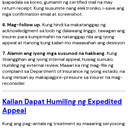
ipapadala sa koreo, gumamit ng certified mail na may
return receipt. Kung isusumite nang elektroniko, i-save ang
mga confirmation email at screenshot.
6. Mag-follow up.
Kung hindi ka makatanggap ng
acknowledgment sa loob ng dalawang linggo, tawagan ang
insurer para kumpirmahin na natanggap nila ang iyong
appeal at itanong kung kailan mo maaasahan ang desisyon.
7. Alamin ang iyong mga susunod na hakbang.
Kung
tinanggihan ang iyong internal appeal, huwag sumuko.
Humiling ng external review. Maaari ka ring mag-file ng
complaint sa Department of Insurance ng iyong estado, na
kung minsan ay makapagpre-pressure sa insurer na mag-
reconsider.
Kailan Dapat Humiling ng Expedited
Appeal
Kung ang pag-antala ng treatment ay maaaring seryosong