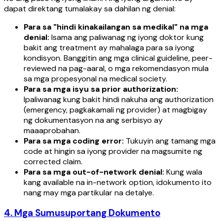
dapat direktang tumalakay sa dahilan ng denial:
Para sa "hindi kinakailangan sa medikal" na mga
denial:
Isama ang paliwanag ng iyong doktor kung
bakit ang treatment ay mahalaga para sa iyong
kondisyon. Banggitin ang mga clinical guideline, peer-
reviewed na pag-aaral, o mga rekomendasyon mula
sa mga propesyonal na medical society.
Para sa mga isyu sa prior authorization:
Ipaliwanag kung bakit hindi nakuha ang authorization
(emergency, pagkakamali ng provider) at magbigay
ng dokumentasyon na ang serbisyo ay
maaaprobahan.
Para sa mga coding error:
Tukuyin ang tamang mga
code at hingin sa iyong provider na magsumite ng
corrected claim.
Para sa mga out-of-network denial:
Kung wala
kang available na in-network option, idokumento ito
nang may mga partikular na detalye.
4. Mga Sumusuportang Dokumento