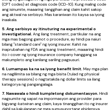
(CPT codes) at diagnosis code (ICD-10). Kung maling code
ang isinumite, maaaring tanggihan ang claim kahit sakop
ang aktwal na serbisyo. Mas karaniwan ito kaysa sa iyong
inaakala.
5. Ang serbisyo ay itinuturing na experimental o
investigational.
Ang ilang treatment, partikular na ang
mga mas bagong gamot o procedure, ay hindi pa naiuri
bilang "standard care" ng iyong insurer. Kahit na
inaprubahan ng FDA ang isang treatment, maaaring hindi
ito i-cover ng iyong insurance company hanggang sa
makumpleto ang kanilang sariling pagsusuri.
6. Lumampas ka na sa iyong benefit limit.
May mga plan
na naglilimita sa bilang ng mga bisita (tulad ng physical
therapy sessions) o nagtatakda ng dollar limits sa ilang
kategorya ng pangangalaga.
7. Nawawala o hindi kumpletong dokumentasyon.
Hindi
nagsumite ng sapat na impormasyon ang provider para
bigyang-katwiran ang claim, kaya tinanggihan ito ng insurer
dahil sa kakulangan ng mga sumusuportang ebidensya.