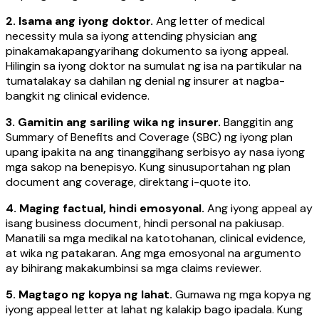
2. Isama ang iyong doktor.
Ang letter of medical
necessity mula sa iyong attending physician ang
pinakamakapangyarihang dokumento sa iyong appeal.
Hilingin sa iyong doktor na sumulat ng isa na partikular na
tumatalakay sa dahilan ng denial ng insurer at nagba-
bangkit ng clinical evidence.
3. Gamitin ang sariling wika ng insurer.
Banggitin ang
Summary of Benefits and Coverage (SBC) ng iyong plan
upang ipakita na ang tinanggihang serbisyo ay nasa iyong
mga sakop na benepisyo. Kung sinusuportahan ng plan
document ang coverage, direktang i-quote ito.
4. Maging factual, hindi emosyonal.
Ang iyong appeal ay
isang business document, hindi personal na pakiusap.
Manatili sa mga medikal na katotohanan, clinical evidence,
at wika ng patakaran. Ang mga emosyonal na argumento
ay bihirang makakumbinsi sa mga claims reviewer.
5. Magtago ng kopya ng lahat.
Gumawa ng mga kopya ng
iyong appeal letter at lahat ng kalakip bago ipadala. Kung