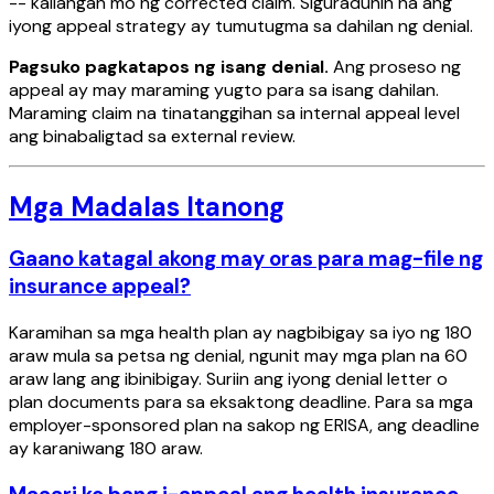
-- kailangan mo ng corrected claim. Siguraduhin na ang
iyong appeal strategy ay tumutugma sa dahilan ng denial.
Pagsuko pagkatapos ng isang denial.
Ang proseso ng
appeal ay may maraming yugto para sa isang dahilan.
Maraming claim na tinatanggihan sa internal appeal level
ang binabaligtad sa external review.
Mga Madalas Itanong
Gaano katagal akong may oras para mag-file ng
insurance appeal?
Karamihan sa mga health plan ay nagbibigay sa iyo ng 180
araw mula sa petsa ng denial, ngunit may mga plan na 60
araw lang ang ibinibigay. Suriin ang iyong denial letter o
plan documents para sa eksaktong deadline. Para sa mga
employer-sponsored plan na sakop ng ERISA, ang deadline
ay karaniwang 180 araw.