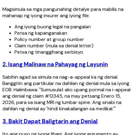
Magsimula sa mga pangunahing detalye para mabilis na
mahanap ng iyong insurer ang iyong file:
Ang iyong buong legal na pangalan
Petsa ng kapanganakan
Policy number at group number
Claim number (mula sa denial letter)
Petsa ng tinanggihang serbisyo
2. Isang Malinaw na Pahayag ng Layunin
Sabihin agad sa simula na nag-a-appeal ka ng denial.
Banggitin ang partikular na dahilan ng denial mula sa iyong
EOB. Halimbawa: "Sumusulat ako upang pormal na i-appeal
ang denial ng claim #12345, na may petsang Enero 15,
2026, para sa isang MRI ng lumbar spine. Ang sinabi na
dahilan ng denial ay 'hindi kinakailangan sa medikal.'"
3. Bakit Dapat Baligtarin ang Denial
Ito ang puso ng iyong liham. Ang iyong argumento ay