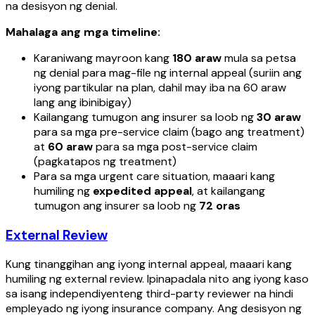
na desisyon ng denial.
Mahalaga ang mga timeline:
Karaniwang mayroon kang
180 araw
mula sa petsa
ng denial para mag-file ng internal appeal (suriin ang
iyong partikular na plan, dahil may iba na 60 araw
lang ang ibinibigay)
Kailangang tumugon ang insurer sa loob ng
30 araw
para sa mga pre-service claim (bago ang treatment)
at
60 araw
para sa mga post-service claim
(pagkatapos ng treatment)
Para sa mga urgent care situation, maaari kang
humiling ng
expedited appeal
, at kailangang
tumugon ang insurer sa loob ng
72 oras
External Review
Kung tinanggihan ang iyong internal appeal, maaari kang
humiling ng external review. Ipinapadala nito ang iyong kaso
sa isang independiyenteng third-party reviewer na hindi
empleyado ng iyong insurance company. Ang desisyon ng