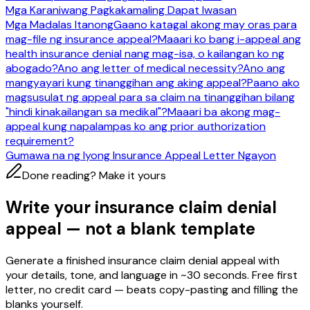
Mga Karaniwang Pagkakamaling Dapat Iwasan
Mga Madalas Itanong
Gaano katagal akong may oras para
mag-file ng insurance appeal?
Maaari ko bang i-appeal ang
health insurance denial nang mag-isa, o kailangan ko ng
abogado?
Ano ang letter of medical necessity?
Ano ang
mangyayari kung tinanggihan ang aking appeal?
Paano ako
magsusulat ng appeal para sa claim na tinanggihan bilang
"hindi kinakailangan sa medikal"?
Maaari ba akong mag-
appeal kung napalampas ko ang prior authorization
requirement?
Gumawa na ng Iyong Insurance Appeal Letter Ngayon
Done reading? Make it yours
Write your insurance claim denial
appeal — not a blank template
Generate a finished insurance claim denial appeal with
your details, tone, and language in ~30 seconds. Free first
letter, no credit card — beats copy-pasting and filling the
blanks yourself.