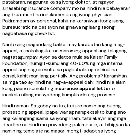
patakaran, nagpunta ka sa iyong doktor, at ngayon
sinasabi ng insurance company mo na hindi nila babayaran
ang treatment na inirekomenda ng iyong physician.
Pakiramdam ay personal, kahit na karaniwan itong isang
bureaucratic na desisyon na ginawa ng isang taong
nagbabasa ng checklist.
Narito ang magandang balita: may karapatan kang mag-
appeal, at nakakagulat na maraming appeal ang talagang
nagtatagumpay. Ayon sa datos mula sa Kaiser Family
Foundation, humigit-kumulang 40-60% ng mga internal
appeal ang nagreresulta sa pagbabalik ng orihinal na
denial, kahit man lang partially. Ang problema? Karamihan
sa mga tao ay hindi na nag-a-appeal dahil hindi nila alam
kung paano sumulat ng
insurance appeal letter
o
inaakala nilang masyadong kumplikado ang proseso.
Hindi naman. Sa gabay na ito, ituturo namin ang buong
proseso ng appeal, ipapaliwanag nang eksakto kung ano
ang kailangang isama sa iyong liham, tatalakayin ang mga
deadline na hindi mo puwedeng palampasin, at bibigyan ka
namin ng template na maaari mong i-adapt sa iyong