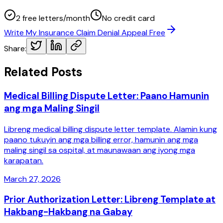
2 free letters/month
No credit card
Write My Insurance Claim Denial Appeal Free
Share:
Related Posts
Medical Billing Dispute Letter: Paano Hamunin
ang mga Maling Singil
Libreng medical billing dispute letter template. Alamin kung
paano tukuyin ang mga billing error, hamunin ang mga
maling singil sa ospital, at maunawaan ang iyong mga
karapatan.
March 27, 2026
Prior Authorization Letter: Libreng Template at
Hakbang-Hakbang na Gabay