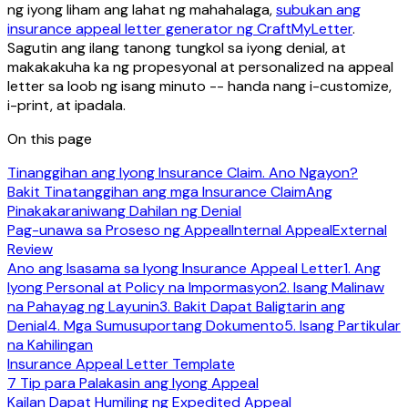
ng iyong liham ang lahat ng mahahalaga,
subukan ang
insurance appeal letter generator ng CraftMyLetter
.
Sagutin ang ilang tanong tungkol sa iyong denial, at
makakakuha ka ng propesyonal at personalized na appeal
letter sa loob ng isang minuto -- handa nang i-customize,
i-print, at ipadala.
On this page
Tinanggihan ang Iyong Insurance Claim. Ano Ngayon?
Bakit Tinatanggihan ang mga Insurance Claim
Ang
Pinakakaraniwang Dahilan ng Denial
Pag-unawa sa Proseso ng Appeal
Internal Appeal
External
Review
Ano ang Isasama sa Iyong Insurance Appeal Letter
1. Ang
Iyong Personal at Policy na Impormasyon
2. Isang Malinaw
na Pahayag ng Layunin
3. Bakit Dapat Baligtarin ang
Denial
4. Mga Sumusuportang Dokumento
5. Isang Partikular
na Kahilingan
Insurance Appeal Letter Template
7 Tip para Palakasin ang Iyong Appeal
Kailan Dapat Humiling ng Expedited Appeal