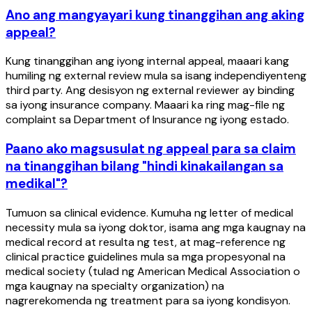
Ano ang mangyayari kung tinanggihan ang aking
appeal?
Kung tinanggihan ang iyong internal appeal, maaari kang
humiling ng external review mula sa isang independiyenteng
third party. Ang desisyon ng external reviewer ay binding
sa iyong insurance company. Maaari ka ring mag-file ng
complaint sa Department of Insurance ng iyong estado.
Paano ako magsusulat ng appeal para sa claim
na tinanggihan bilang "hindi kinakailangan sa
medikal"?
Tumuon sa clinical evidence. Kumuha ng letter of medical
necessity mula sa iyong doktor, isama ang mga kaugnay na
medical record at resulta ng test, at mag-reference ng
clinical practice guidelines mula sa mga propesyonal na
medical society (tulad ng American Medical Association o
mga kaugnay na specialty organization) na
nagrerekomenda ng treatment para sa iyong kondisyon.