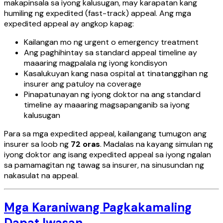
makapinsala sa iyong kalusugan, may karapatan kang
humiling ng expedited (fast-track) appeal. Ang mga
expedited appeal ay angkop kapag:
Kailangan mo ng urgent o emergency treatment
Ang paghihintay sa standard appeal timeline ay
maaaring magpalala ng iyong kondisyon
Kasalukuyan kang nasa ospital at tinatanggihan ng
insurer ang patuloy na coverage
Pinapatunayan ng iyong doktor na ang standard
timeline ay maaaring magsapanganib sa iyong
kalusugan
Para sa mga expedited appeal, kailangang tumugon ang
insurer sa loob ng
72 oras
. Madalas na kayang simulan ng
iyong doktor ang isang expedited appeal sa iyong ngalan
sa pamamagitan ng tawag sa insurer, na sinusundan ng
nakasulat na appeal.
Mga Karaniwang Pagkakamaling
Dapat Iwasan