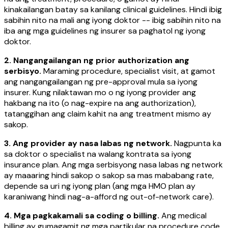
kinakailangan batay sa kanilang clinical guidelines. Hindi ibig
sabihin nito na mali ang iyong doktor -- ibig sabihin nito na
iba ang mga guidelines ng insurer sa paghatol ng iyong
doktor.
2. Nangangailangan ng prior authorization ang
serbisyo.
Maraming procedure, specialist visit, at gamot
ang nangangailangan ng pre-approval mula sa iyong
insurer. Kung nilaktawan mo o ng iyong provider ang
hakbang na ito (o nag-expire na ang authorization),
tatanggihan ang claim kahit na ang treatment mismo ay
sakop.
3. Ang provider ay nasa labas ng network.
Nagpunta ka
sa doktor o specialist na walang kontrata sa iyong
insurance plan. Ang mga serbisyong nasa labas ng network
ay maaaring hindi sakop o sakop sa mas mababang rate,
depende sa uri ng iyong plan (ang mga HMO plan ay
karaniwang hindi nag-a-afford ng out-of-network care).
4. Mga pagkakamali sa coding o billing.
Ang medical
billing ay gumagamit ng mga partikular na procedure code