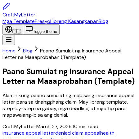
CraftMyLetter
Mga Template
Presyo
Libreng Kasangkapan
Blog
🇵🇭
Toggle theme
Home
Blog
Paano Sumulat ng Insurance Appeal
Letter na Maaaprobahan (Template)
Paano Sumulat ng Insurance Appeal
Letter na Maaaprobahan (Template)
Alamin kung paano sumulat ng mabisang insurance appeal
letter para sa tinanggihang claim. May libreng template,
step-by-step na gabay, mga deadline, at mga tip para
mapawalang-bisa ang denial.
CraftMyLetter
·
March 27, 2026
·
10
min read
insurance appeal letter
denied claim appeal
health