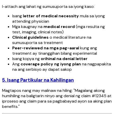
I-attach ang lahat ng sumusuporta sa iyong kaso:
Isang
letter of medical necessity
mula sa iyong
attending physician
Mga kaugnay na
medical record
(mga resulta ng
test, imaging, clinical notes)
Clinical guidelines
o medical literature na
sumusuporta sa treatment
Peer-reviewed na mga pag-aaral
kung ang
treatment ay tinanggihan bilang experimental
Isang kopya ng
orihinal na denial letter
Ang
coverage policy ng iyong plan
na nagpapakita
na ang serbisyo ay dapat sakop
5. Isang Partikular na Kahilingan
Magtapos nang may malinaw na hiling: "Magalang akong
humihiling na baligtarin ninyo ang denial ng claim #12345 at
iproseso ang claim para sa pagbabayad ayon sa aking plan
benefits."