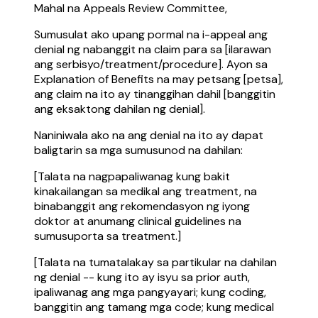
Mahal na Appeals Review Committee,
Sumusulat ako upang pormal na i-appeal ang
denial ng nabanggit na claim para sa [ilarawan
ang serbisyo/treatment/procedure]. Ayon sa
Explanation of Benefits na may petsang [petsa],
ang claim na ito ay tinanggihan dahil [banggitin
ang eksaktong dahilan ng denial].
Naniniwala ako na ang denial na ito ay dapat
baligtarin sa mga sumusunod na dahilan:
[Talata na nagpapaliwanag kung bakit
kinakailangan sa medikal ang treatment, na
binabanggit ang rekomendasyon ng iyong
doktor at anumang clinical guidelines na
sumusuporta sa treatment.]
[Talata na tumatalakay sa partikular na dahilan
ng denial -- kung ito ay isyu sa prior auth,
ipaliwanag ang mga pangyayari; kung coding,
banggitin ang tamang mga code; kung medical